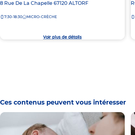
Adresse
8 Rue De La Chapelle
67120
ALTORF
A
R
de
d
7:30-18:30
MICRO-CRÈCHE
la
la
crèche
c
Voir plus de détails
Ces contenus peuvent vous intéresser