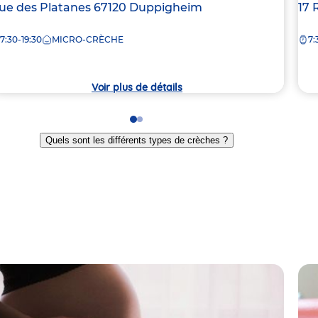
dresse
ue des Platanes
67120
Duppigheim
Ad
17 
e
de
7:30-19:30
MICRO-CRÈCHE
7:
la
rèche
crè
Voir plus de détails
Go
Go
to
to
Quels sont les différents types de crèches ?
slide
slide
1
2