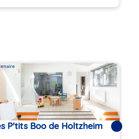
tenaire
Parte
s P'tits Boo de Holtzheim
L'A
Suivantes