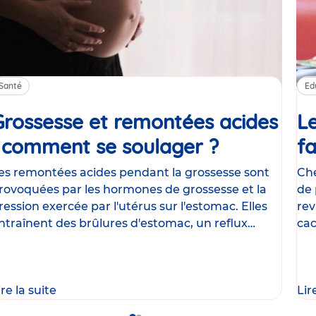
Santé
Ed
Grossesse et remontées acides
Le
: comment se soulager ?
Article
fa
es remontées acides pendant la grossesse sont
Che
rovoquées par les hormones de grossesse et la
de 
ression exercée par l'utérus sur l'estomac. Elles
rev
ntraînent des brûlures d'estomac, un reflux
cac
astrique
le
ire la suite
Lir