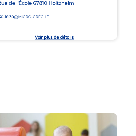
resse
Rue de l'École
67810
Holtzheim
Adre
Rue 
de
30-18:30
MICRO-CRÈCHE
7:00
la
che
crèc
Voir plus de détails