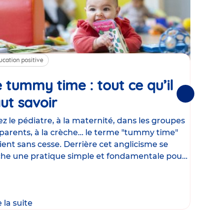
ucation positive
Alim
 tummy time : tout ce qu’il
Cha
Suivantes
ut savoir
Article
mé
con
z le pédiatre, à la maternité, dans les groupes
parents, à la crèche… le terme "tummy time"
Le la
ient sans cesse. Derrière cet anglicisme se
d’ut
he une pratique simple et fondamentale pour
temp
rapi
crée
e la suite
Lire 