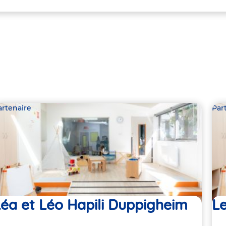
artenaire
Par
éa et Léo Hapili Duppigheim
Le