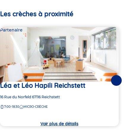
Les crèches à proximité
Partenaire
Par
Suivante
Léa et Léo Hapili Reichstett
Lé
Adresse
16 Rue du Norfeld
67116
Reichstett
Adre
2 Ru
de
de
7:00-18:30
MICRO-CRÈCHE
7:
la
la
crèche
crèc
Voir plus de détails