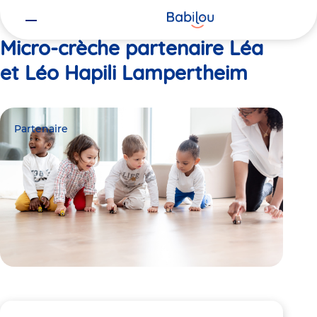
Vous
Accueil
Léa et Léo Hapili Lampertheim
êtes
ici
Micro-crèche partenaire Léa
et Léo Hapili Lampertheim
Partenaire