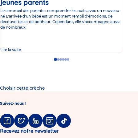
jeunes parents
Article
co
Le sommeil des parents : comprendre les nuits avec un nouveau-
Les 
né L'arrivée d'un bébé est un moment rempli d'émotions, de
les 
découvertes et de bonheur. Cependant, elle s'accompagne aussi
l'es
de nombreux
gast
Lire la suite
Lire 
Go
Go
Go
Go
Go
Go
to
to
to
to
to
to
slide
slide
slide
slide
slide
slide
1
2
3
4
5
6
Choisir cette crèche
Suivez-nous !
Facebook
Twitter
Linkedin
Instagram
Tiktok
Recevez notre newsletter