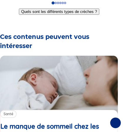
Go
Go
Go
Go
Go
Go
to
to
to
to
to
to
Quels sont les différents types de crèches ?
slide
slide
slide
slide
slide
slide
1
2
3
4
5
6
Ces contenus peuvent vous
intéresser
Santé
Sa
Le manque de sommeil chez les
Gr
Suivante