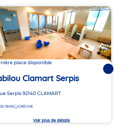
ilou
Parte
Mun
nière place disponible
Suivantes
bilou Clamart Serpis
Adre
3 Ru
de
ROB
resse
rue Serpis
92140
CLAMART
la
7:30
crèc
00-19:00
CRÈCHE
che
Voir plus de détails