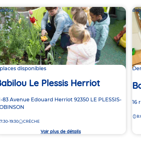
abilou
Bab
 places disponibles
Der
abilou Le Plessis Herriot
Ba
dresse
1-83 Avenue Edouard Herriot
92350
LE PLESSIS-
Ad
16 
e
OBINSON
de
8:
la
7:30-19:30
CRÈCHE
rèche
crè
Voir plus de détails