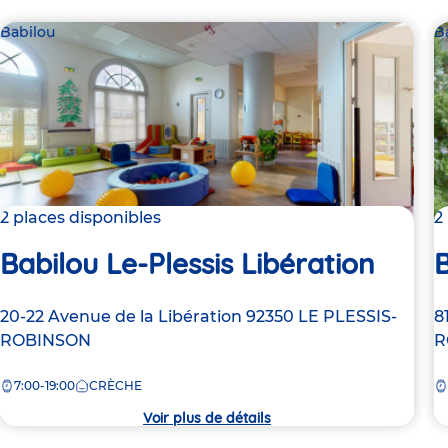
Babilou
B
2 places disponibles
2
Babilou Le-Plessis Libération
B
Adresse
20-22 Avenue de la Libération
92350
LE PLESSIS-
A
8
de
ROBINSON
d
R
la
la
7:00-19:00
CRÈCHE
crèche
c
Voir plus de détails