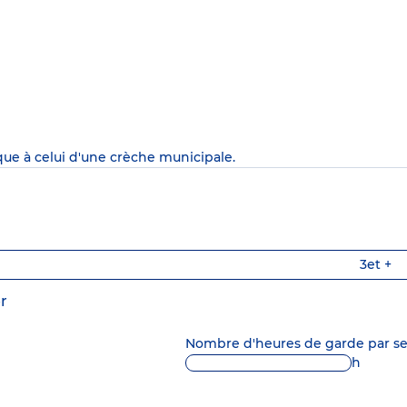
que à celui d'une crèche municipale.
3
et +
r
Nombre d'heures de garde par 
h