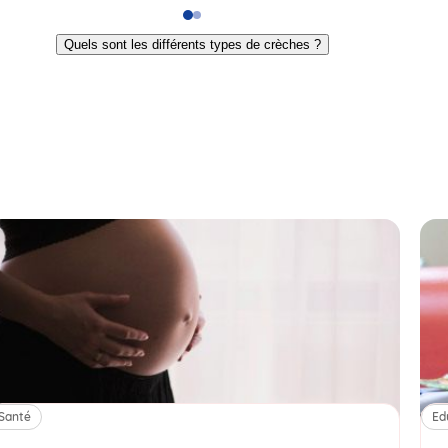
Go
Go
to
to
Quels sont les différents types de crèches ?
slide
slide
1
2
Santé
Ed