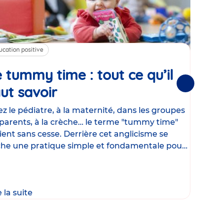
ucation positive
Alim
 tummy time : tout ce qu’il
Cha
Suivantes
ut savoir
Article
mé
con
z le pédiatre, à la maternité, dans les groupes
parents, à la crèche… le terme "tummy time"
Le la
ient sans cesse. Derrière cet anglicisme se
d’ut
he une pratique simple et fondamentale pour
temp
rapi
crée
e la suite
Lire 