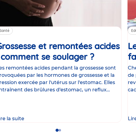
Santé
Ed
Grossesse et remontées acides
Le
: comment se soulager ?
Article
fa
es remontées acides pendant la grossesse sont
Che
rovoquées par les hormones de grossesse et la
de 
ression exercée par l'utérus sur l'estomac. Elles
rev
ntraînent des brûlures d'estomac, un reflux
cac
astrique
le
ire la suite
Lir
Go
Go