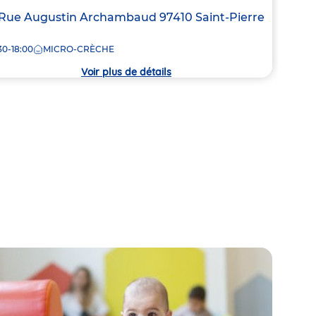
resse
 Rue Augustin Archambaud
97410
Saint-Pierre
Adre
151 
de
30-18:00
MICRO-CRÈCHE
7:30
la
che
crèc
Voir plus de détails