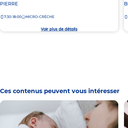
de
PIERRE
d
B
la
la
7:30-18:00
MICRO-CRÈCHE
crèche
c
Voir plus de détails
Ces contenus peuvent vous intéresser