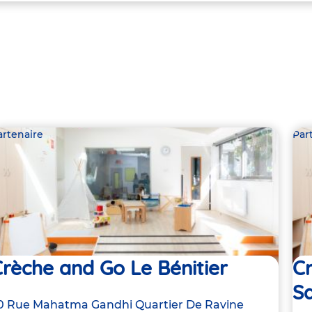
artenaire
Par
rèche and Go Le Bénitier
C
Sa
dresse
0 Rue Mahatma Gandhi Quartier De Ravine