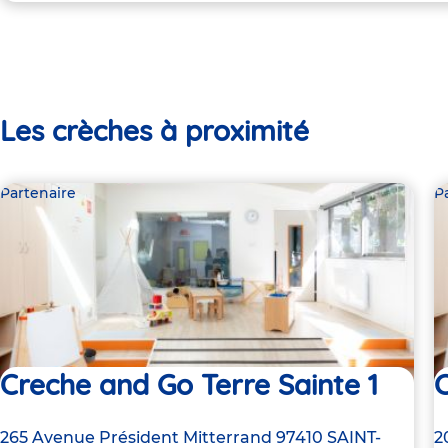
Les crèches à proximité
Partenaire
P
Creche and Go Terre Sainte 1
C
Adresse
265 Avenue Président Mitterrand
97410
SAINT-
A
2