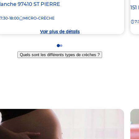
e
lanche
97410
ST PIERRE
Ad
151
de
7:30-18:00
MICRO-CRÈCHE
rèche
7:
la
crè
Voir plus de détails
Go
Go
to
to
Quels sont les différents types de crèches ?
slide
slide
1
2