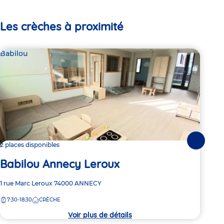
Les crèches à proximité
Babilou
Bab
Suivante
2 places disponibles
Dern
Babilou Annecy Leroux
Ba
Adresse
1 rue Marc Leroux
74000
ANNECY
Adre
13 A
de
de
7:30-18:30
CRÈCHE
7:
la
la
crèche
crèc
Voir plus de détails