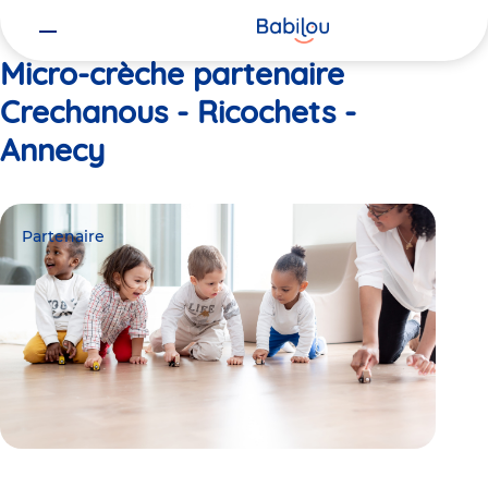
Vous
Accueil
Crechanous - Ricochets - Annecy
êtes
ici
Micro-crèche partenaire
Crechanous - Ricochets -
Annecy
Partenaire