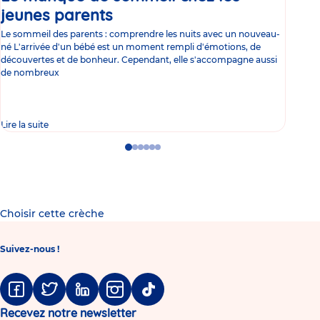
jeunes parents
Article
co
Le sommeil des parents : comprendre les nuits avec un nouveau-
Les 
né L'arrivée d'un bébé est un moment rempli d'émotions, de
les 
découvertes et de bonheur. Cependant, elle s'accompagne aussi
l'es
de nombreux
gast
Lire la suite
Lire 
Go
Go
Go
Go
Go
Go
to
to
to
to
to
to
slide
slide
slide
slide
slide
slide
1
2
3
4
5
6
Choisir cette crèche
Suivez-nous !
Facebook
Twitter
Linkedin
Instagram
Tiktok
Recevez notre newsletter