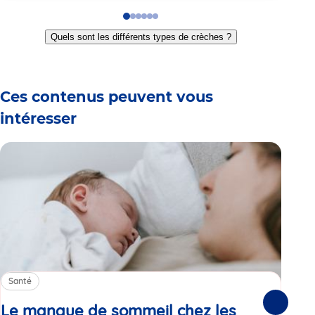
Go
Go
Go
Go
Go
Go
to
to
to
to
to
to
Quels sont les différents types de crèches ?
slide
slide
slide
slide
slide
slide
1
2
3
4
5
6
Ces contenus peuvent vous
intéresser
Santé
Sa
Le manque de sommeil chez les
Gr
Suivante