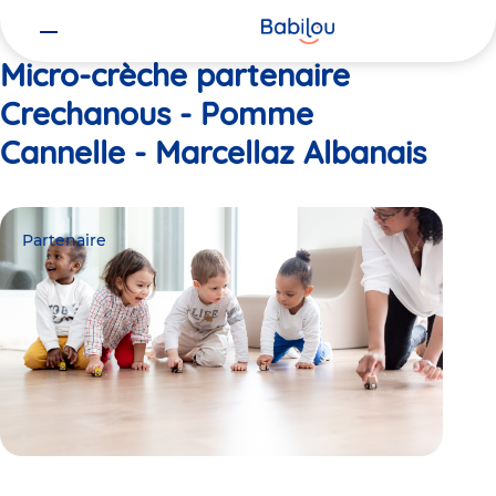
Vous
Accueil
Crechanous - Pomme Cannelle - Marcellaz Albanais
êtes
ici
Micro-crèche partenaire
Crechanous - Pomme
Cannelle - Marcellaz Albanais
Partenaire