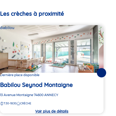
Les crèches à proximité
Babilou
Bab
Suivante
Dernière place disponible
2 pl
Babilou Seynod Montaigne
Ba
Adresse
13 Avenue Montaigne
74600
ANNECY
Adre
1 ru
de
de
7:30-18:30
CRÈCHE
7:
la
la
crèche
crèc
Voir plus de détails