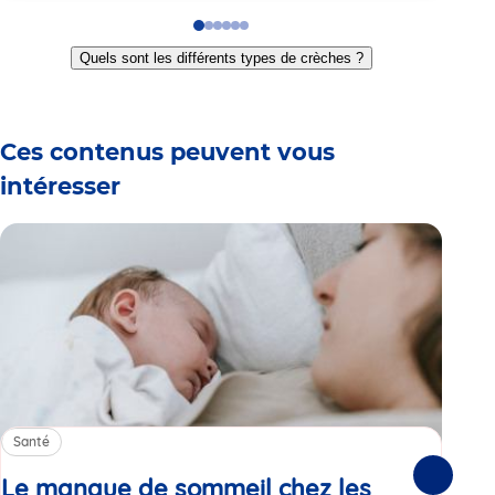
Go
Go
Go
Go
Go
Go
to
to
to
to
to
to
Quels sont les différents types de crèches ?
slide
slide
slide
slide
slide
slide
1
2
3
4
5
6
Ces contenus peuvent vous
intéresser
Santé
Sa
Le manque de sommeil chez les
Gr
Suivante