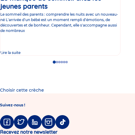
jeunes parents
Article
co
Le sommeil des parents : comprendre les nuits avec un nouveau-
Les 
né L'arrivée d'un bébé est un moment rempli d'émotions, de
les 
découvertes et de bonheur. Cependant, elle s'accompagne aussi
l'es
de nombreux
gast
Lire la suite
Lire 
Go
Go
Go
Go
Go
Go
to
to
to
to
to
to
slide
slide
slide
slide
slide
slide
1
2
3
4
5
6
Choisir cette crèche
Suivez-nous !
Facebook
Twitter
Linkedin
Instagram
Tiktok
Recevez notre newsletter