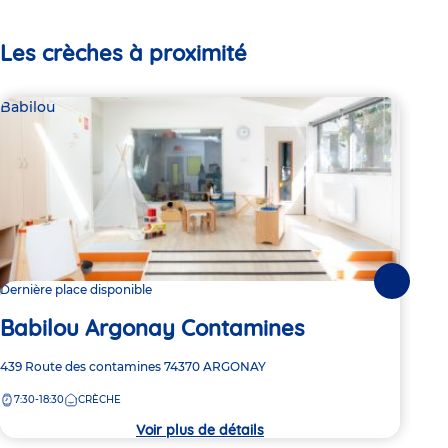
Les crèches à proximité
Babilou
Bab
Suivante
Dernière place disponible
2 pl
Babilou Argonay Contamines
Ba
Adresse
439 Route des contamines
74370
ARGONAY
Adre
1 ru
de
de
7:30-18:30
CRÈCHE
7:
la
la
crèche
crèc
Voir plus de détails