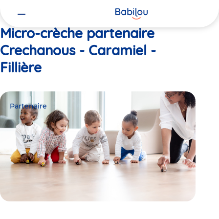
Vous
Accueil
Crechanous - Caramiel - Fillière
êtes
ici
Micro-crèche partenaire
Crechanous - Caramiel -
Fillière
Partenaire