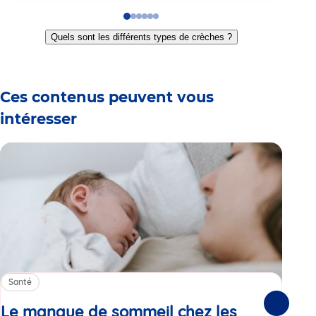
Go
Go
Go
Go
Go
Go
to
to
to
to
to
to
Quels sont les différents types de crèches ?
slide
slide
slide
slide
slide
slide
1
2
3
4
5
6
Ces contenus peuvent vous
intéresser
Santé
Sa
Le manque de sommeil chez les
Gr
Suivante