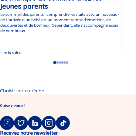
jeunes parents
Article
co
Le sommeil des parents : comprendre les nuits avec un nouveau-
Les 
né L'arrivée d'un bébé est un moment rempli d'émotions, de
les 
découvertes et de bonheur. Cependant, elle s'accompagne aussi
l'es
de nombreux
gast
Lire la suite
Lire 
Go
Go
Go
Go
Go
Go
to
to
to
to
to
to
slide
slide
slide
slide
slide
slide
1
2
3
4
5
6
Choisir cette crèche
Suivez-nous !
Facebook
Twitter
Linkedin
Instagram
Tiktok
Recevez notre newsletter