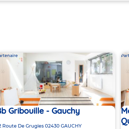
artenaire
Par
b Gribouille - Gauchy
Me
Q
dresse
2 Route De Grugies
02430
GAUCHY