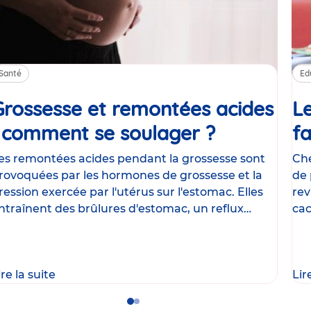
Santé
Ed
Grossesse et remontées acides
Le
: comment se soulager ?
Article
fa
es remontées acides pendant la grossesse sont
Che
rovoquées par les hormones de grossesse et la
de 
ression exercée par l'utérus sur l'estomac. Elles
rev
ntraînent des brûlures d'estomac, un reflux
cac
astrique
le
ire la suite
Lir
Go
Go