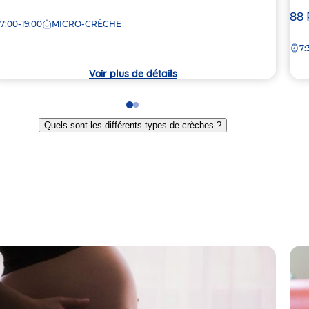
e
Ad
88 
7:00-19:00
MICRO-CRÈCHE
de
rèche
7:
la
crè
Voir plus de détails
Go
Go
to
to
Quels sont les différents types de crèches ?
slide
slide
1
2