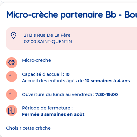
Micro-crèche partenaire Bb - Bo
21 Bis Rue De La Fère
Adresse
02100
SAINT-QUENTIN
de
la
crèche
Micro-crèche
Capacité d'accueil
10
Accueil des enfants âgés de
10 semaines à 4 ans
Ouverture du lundi au vendredi :
7:30-19:00
Période de fermeture :
Fermée 3 semaines en août
Choisir cette crèche