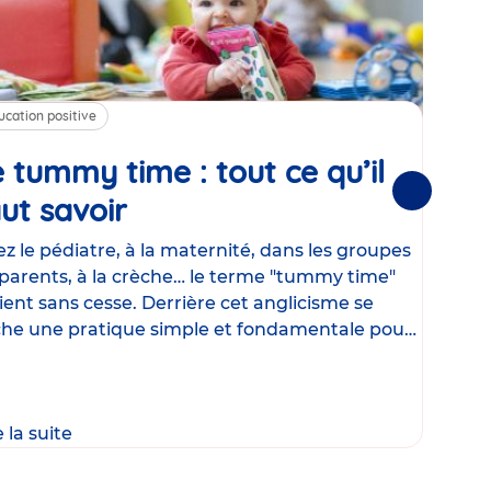
ucation positive
Alim
 tummy time : tout ce qu’il
Cha
Suivantes
ut savoir
Article
mé
con
z le pédiatre, à la maternité, dans les groupes
parents, à la crèche… le terme "tummy time"
Le la
ient sans cesse. Derrière cet anglicisme se
d’ut
he une pratique simple et fondamentale pour
temp
rapi
crée
e la suite
Lire 