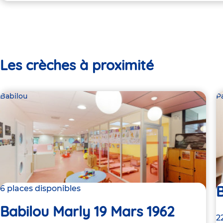
Les crèches à proximité
Babilou
P
B
6 places disponibles
Babilou Marly 19 Mars 1962
A
2