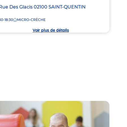
resse
Rue Des Glacis
02100
SAINT-QUENTIN
Adre
35 R
de
30-18:30
MICRO-CRÈCHE
7:30
la
che
crèc
Voir plus de détails