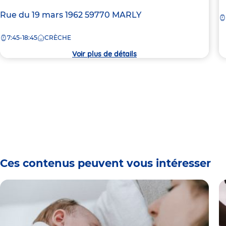
d
Adresse
Rue du 19 mars 1962
59770
MARLY
la
de
c
7:45-18:45
CRÈCHE
la
crèche
Voir plus de détails
Ces contenus peuvent vous intéresser