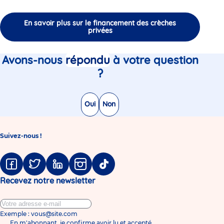
En savoir plus sur le financement des crèches
privées
Avons-nous
répondu
à votre question
?
Oui
Non
Suivez-nous !
Facebook
Twitter
Linkedin
Instagram
Tiktok
Recevez notre newsletter
Exemple : vous@site.com
En m'abonnant, je confirme avoir lu et accepté