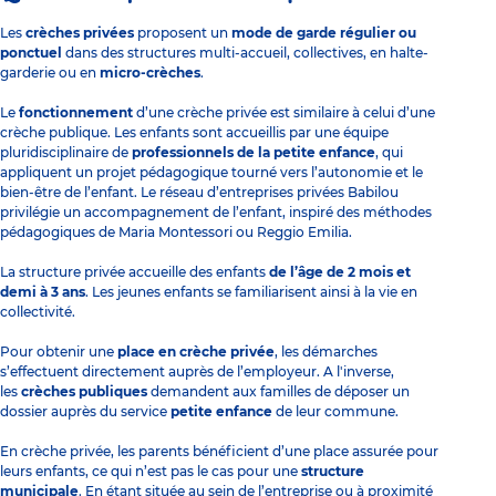
Les
crèches privées
proposent un
mode de garde régulier ou
ponctuel
dans des structures multi-accueil, collectives, en
halte-
garderie
ou en
micro-crèches
.
Le
fonctionnement
d’une crèche privée est similaire à celui d’une
crèche publique. Les enfants sont accueillis par une équipe
pluridisciplinaire de
professionnels de la petite enfance
, qui
appliquent un projet pédagogique tourné vers l’autonomie et le
bien-être de l’enfant. Le réseau d’entreprises privées Babilou
privilégie un accompagnement de l’enfant, inspiré des méthodes
pédagogiques de Maria Montessori ou Reggio Emilia.
La structure privée accueille des enfants
de l’âge de 2 mois et
demi à 3 ans
. Les jeunes enfants se familiarisent ainsi à la vie en
collectivité.
Pour obtenir une
place en crèche privée
, les démarches
s’effectuent directement auprès de l’employeur. A l'inverse,
les
crèches publiques
demandent aux familles de déposer un
dossier auprès du service
petite enfance
de leur commune.
En crèche privée, les parents bénéficient d’une place assurée pour
leurs enfants, ce qui n’est pas le cas pour une
structure
municipale
. En étant située au sein de l’entreprise ou à proximité