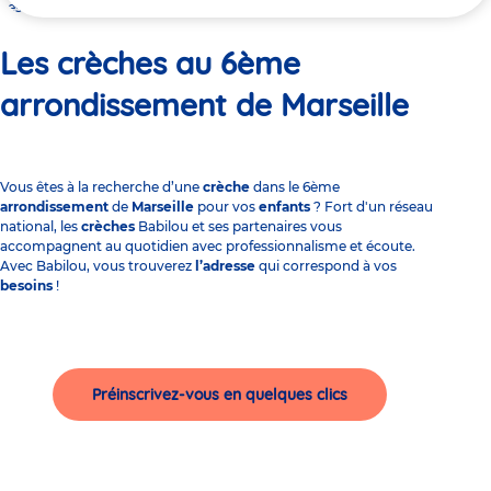
ici
Les crèches au 6ème arrondissement de Marseille
Les crèches au 6ème
arrondissement de Marseille
Vous êtes à la recherche d’une
crèche
dans le 6ème
arrondissement
de
Marseille
pour vos
enfants
? Fort d'un réseau
national, les
crèches
Babilou et ses partenaires vous
accompagnent au quotidien avec professionnalisme et écoute.
Avec Babilou, vous trouverez
l’adresse
qui correspond à vos
besoins
!
Préinscrivez-vous en quelques clics