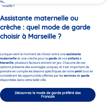
ici
Assistante maternelle ou crèche : quel mode de garde choisir à
Marseille ?
Assistante maternelle ou
crèche : quel mode de garde
choisir à Marseille ?
Lorsque vient le moment de choisir entre une
assistante
maternelle
et une crèche pour la
garde
de vos
enfants
à
Marseille
, plusieurs facteurs entrent en jeu. Chacune de ces
options présente des avantages uniques, et il est important de
prendre en compte les besoins spécifiques de votre
petit
tout en
considérant les opportunités offertes par les
services
de
garde
disponibles dans cette belle ville.
Découvrez le mode de garde préféré des
Français