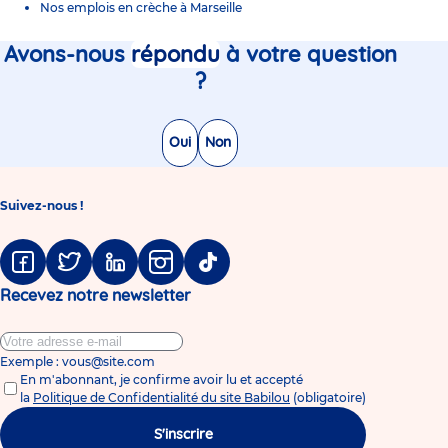
Nos emplois en crèche à Marseille
Avons-nous
répondu
à votre question
?
Oui
Non
Suivez-nous !
Facebook
Twitter
Linkedin
Instagram
Tiktok
Recevez notre newsletter
Exemple : vous@site.com
En m'abonnant, je confirme avoir lu et accepté
la
Politique de Confidentialité du site Babilou
(obligatoire)
S'inscrire