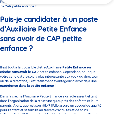
ici
Puis-je candidater à un poste d’Auxiliaire Petite Enfance sans avoir
de CAP petite enfance ?
Puis-je candidater à un poste
d’Auxiliaire Petite Enfance
sans avoir de CAP petite
enfance ?
Il est tout à fait possible d’être
Auxiliaire Petite Enfance en
crèche sans avoir le CAP
petite enfance. Cependant, pour que
votre candidature soit la plus intéressante aux yeux du directeur
ou de la directrice, il est réellement avantageux d’avoir déjà une
expérience dans la petite enfance
!
Dans la crèche l’
Auxiliaire Petite Enfance
a un rôle essentiel tant
dans l’organisation de la structure qu’auprès des enfants et leurs
parents. Alors, quel est son rôle ? Il/elle assure un accueil de qualité
pour l’enfant et sa famille au travers d’activités et de soins