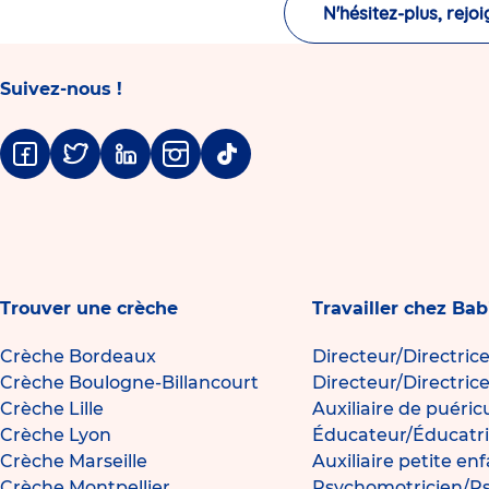
N'hésitez-plus, rejoi
Suivez-nous !
Facebook
Twitter
Linkedin
Instagram
Tiktok
Trouver une crèche
Travailler chez Bab
Crèche Bordeaux
Directeur/Directric
Crèche Boulogne-Billancourt
Directeur/Directric
Crèche Lille
Auxiliaire de puéric
Crèche Lyon
Éducateur/Éducatri
Crèche Marseille
Auxiliaire petite en
Crèche Montpellier
Psychomotricien/P