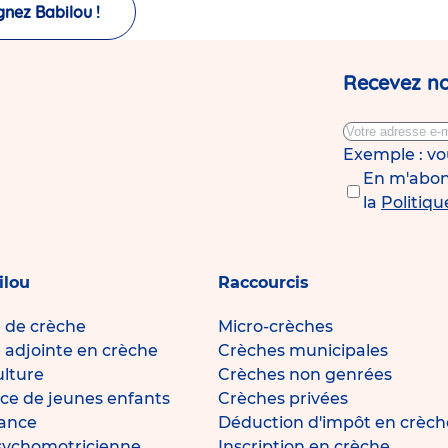
gnez Babilou !
Recevez no
Exemple : v
En m'abonn
la
Politiqu
ilou
Raccourcis
e de crèche
Micro-crèches
e adjointe en crèche
Crèches municipales
ulture
Crèches non genrées
ce de jeunes enfants
Crèches privées
fance
Déduction d'impôt en crèch
sychomotricienne
Inscription en crèche