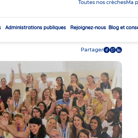
pour fidéliser ses
Toutes nos crèches
Ma p
ds à chaque instant
s
Administrations publiques
Rejoignez-nous
Blog et conse
Navigation
principale
Partager