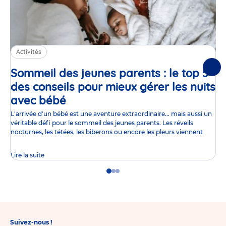
Activités
Sommeil des jeunes parents : le top 5
Suiv
des conseils pour mieux gérer les nuits
avec bébé
Article
L'arrivée d'un bébé est une aventure extraordinaire... mais aussi un
véritable défi pour le sommeil des jeunes parents. Les réveils
nocturnes, les tétées, les biberons ou encore les pleurs viennent
Lire la suite
Go
Go
Go
to
to
to
slide
slide
slide
1
2
3
Suivez-nous !