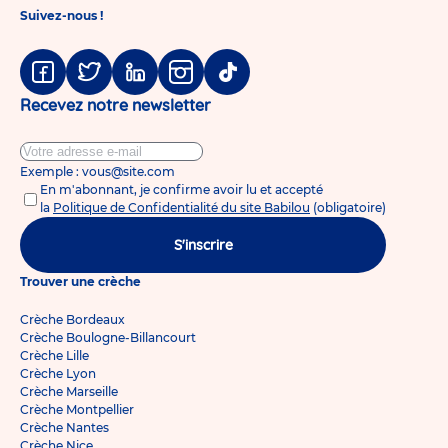
des
Suivez-nous !
conseils
pour
mieux
gérer
les
Facebook
Twitter
Linkedin
Instagram
Tiktok
nuits
Recevez notre newsletter
avec
bébé
Exemple : vous@site.com
En m'abonnant, je confirme avoir lu et accepté
la
Politique de Confidentialité du site Babilou
(obligatoire)
S'inscrire
Trouver une crèche
Crèche Bordeaux
Crèche Boulogne-Billancourt
Crèche Lille
Crèche Lyon
Crèche Marseille
Crèche Montpellier
Crèche Nantes
Crèche Nice