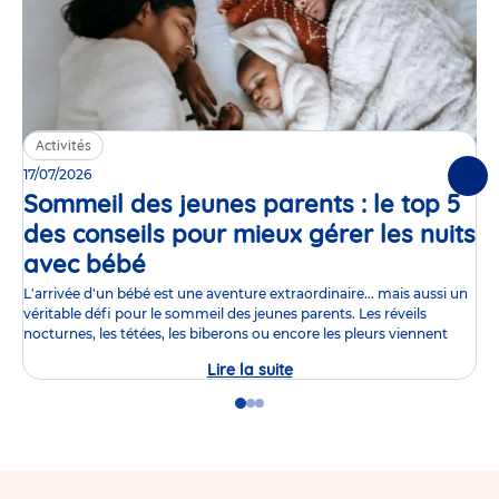
Activités
17/07/2026
Suiv
Sommeil des jeunes parents : le top 5
des conseils pour mieux gérer les nuits
avec bébé
Article
L'arrivée d'un bébé est une aventure extraordinaire... mais aussi un
véritable défi pour le sommeil des jeunes parents. Les réveils
nocturnes, les tétées, les biberons ou encore les pleurs viennent
Lire la suite
Sommeil
des
jeunes
Go
Go
Go
parents
to
to
to
:
slide
slide
slide
le
1
2
3
top
5