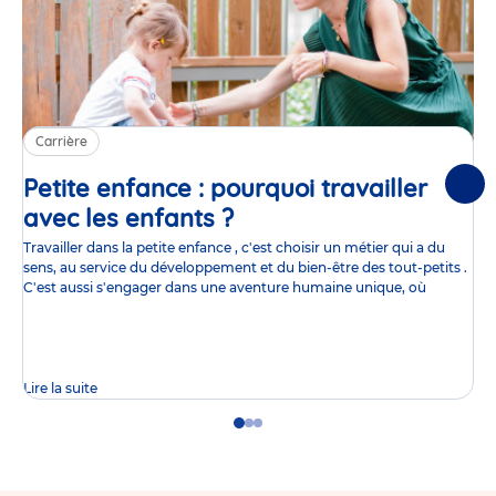
Carrière
Petite enfance : pourquoi travailler
Suiv
avec les enfants ?
Article
Travailler dans la petite enfance , c'est choisir un métier qui a du
sens, au service du développement et du bien-être des tout-petits .
C'est aussi s'engager dans une aventure humaine unique, où
Lire la suite
Go
Go
Go
to
to
to
slide
slide
slide
1
2
3