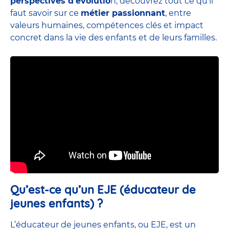
perspectives d’évolutio
n, découvrez tout ce qu’il
faut savoir sur ce
métier passionnant
, entre
valeurs humaines, compétences clés et impact
concret dans la vie des enfants et de leurs familles.
Qu’est-ce qu’un EJE (éducateur de
jeunes enfants) ?
L’éducateur de jeunes enfants, ou EJE, est un