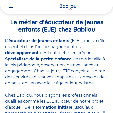
Vous
Accueil
Travailler chez Babilou
Le métier d’éducateur de jeunes 
êtes
ici
Le métier d’éducateur de jeunes
enfants (EJE) chez Babilou
L’éducateur de jeunes enfants
(EJE) joue un rôle
essentiel dans l’accompagnement du
développement
des tout-petits en crèche.
Spécialiste de la petite enfance
, ce métier allie à
la fois pédagogie, observation, bienveillance et
engagement. Chaque jour, l’EJE conçoit et anime
des activités éducatives adaptées aux besoins des
enfants, en lien avec leur âge et leur rythme.
Chez Babilou, nous plaçons les professionnels
qualifiés comme les EJE au cœur de notre projet
d’accueil. De la
formation initiale
jusqu’aux