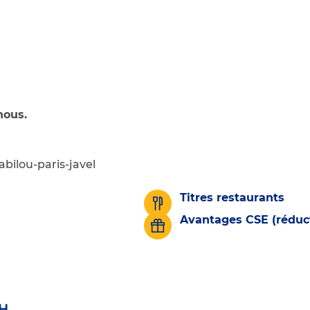
nous.
bilou-paris-javel
Titres restaurants
Avantages CSE (réduct
H.