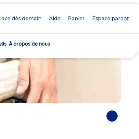
lace dès demain
Aide
Panier
crèche(s)
Espace parent
sélectionnée(s)
ils
À propos de nous
Photos
suivantes