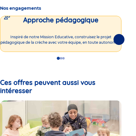
Nos engagements
Approche pédagogique
Int
Inspiré de notre Mission Educative, construisez le projet
Suivante
pédagogique de la crèche avec votre équipe, en toute autonomie !
Go
Go
Go
to
to
to
slide
slide
slide
1
2
3
Ces offres peuvent aussi vous
intéresser