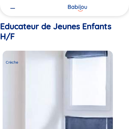
Vous
Accueil
Educateur de Jeunes Enfants H/F
êtes
ici
Educateur de Jeunes Enfants
H/F
Crèche
Babilou
Crèche
Paris
Dutot