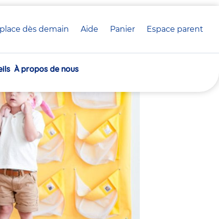
place dès demain
Aide
Panier
crèche(s)
Espace parent
 crèche Babilou
sélectionnée(s)
ils
À propos de nous