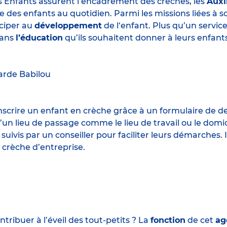
s Enfants assurent l’encadrement des crèches, les
Auxi
e des enfants au quotidien. Parmi les missions liées à 
iciper au
développement
de l‘enfant. Plus qu’un servic
ans
l’éducation
qu’ils souhaitent donner à leurs enfants
arde
Babilou
 inscrire un enfant en crèche grâce à un formulaire de 
un lieu de passage comme le lieu de travail ou le domic
 suivis par un conseiller pour faciliter leurs démarches.
 crèche d’entreprise.
ribuer à l’éveil des tout-petits ? La
fonction
de cet
ag