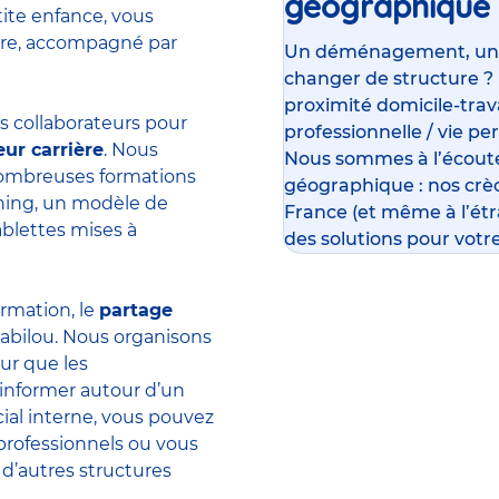
géographique
tite enfance, vous
ière, accompagné par
Un déménagement, un su
changer de structure ?
proximité domicile-travai
 collaborateurs pour
professionnelle / vie pe
eur carrière
. Nous
Nous sommes à l’écoute
 nombreuses formations
géographique : nos crè
rning, un modèle de
France (et même à l’ét
ablettes mises à
des solutions pour votre
ormation, le
partage
abilou. Nous organisons
ur que les
’informer autour d’un
ial interne, vous pouvez
professionnels ou vous
 d’autres structures