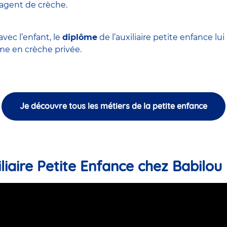
'agent de crèche
.
vec l’enfant, le
diplôme
de l’auxiliaire petite enfance l
 en crèche privée.
Je découvre tous les métiers de la petite enfance
liaire Petite Enfance chez Babilou