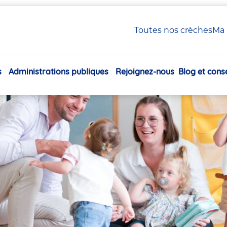
 Petite Enfance en crèche Babilou
Toutes nos crèches
Ma 
xiliaire Petite Enfance en
s
Administrations publiques
Rejoignez-nous
Blog et conse
Navigation
principale