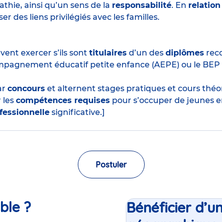
thie, ainsi qu’un sens de la
responsabilité
. En
relation
r des liens privilégiés avec les familles.
ent exercer s’ils sont
titulaires
d’un des
diplômes
reco
mpagnement éducatif petite enfance (AEPE) ou le BEP
ar
concours
et alternent stages pratiques et cours thé
 les
compétences requises
pour s’occuper de jeunes e
fessionnelle
significative.]
Postuler
ble ?
Bénéficier d’u