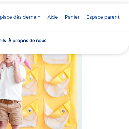
place dès demain
Aide
Panier
crèche(s)
Espace parent
 crèche Babilou
sélectionnée(s)
ils
À propos de nous