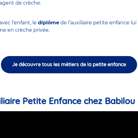
'agent de crèche
.
vec l’enfant, le
diplôme
de l’auxiliaire petite enfance l
 en crèche privée.
Je découvre tous les métiers de la petite enfance
liaire Petite Enfance chez Babilou