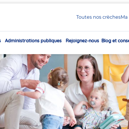
 Petite Enfance en crèche Babilou
Toutes nos crèches
Ma 
xiliaire Petite Enfance en
s
Administrations publiques
Rejoignez-nous
Blog et conse
Navigation
principale