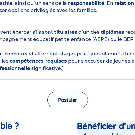
thie, ainsi qu’un sens de la
responsabilité
. En
relation
r des liens privilégiés avec les familles.
ent exercer s’ils sont
titulaires
d’un des
diplômes
reco
mpagnement éducatif petite enfance (AEPE) ou le BEP
ar
concours
et alternent stages pratiques et cours thé
 les
compétences requises
pour s’occuper de jeunes e
fessionnelle
significative.]
Postuler
ble ?
Bénéficier d’u