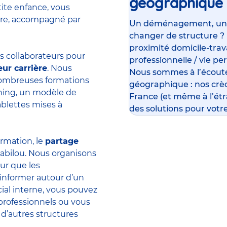
géographique
tite enfance, vous
ière, accompagné par
Un déménagement, un su
changer de structure ?
proximité domicile-travai
 collaborateurs pour
professionnelle / vie pe
eur carrière
. Nous
Nous sommes à l’écoute
 nombreuses formations
géographique : nos crè
rning, un modèle de
France (et même à l’ét
ablettes mises à
des solutions pour votre
ormation, le
partage
abilou. Nous organisons
ur que les
’informer autour d’un
ial interne, vous pouvez
professionnels ou vous
 d’autres structures