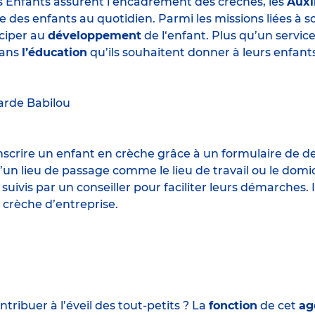
s Enfants assurent l’encadrement des crèches, les
Auxi
e des enfants au quotidien. Parmi les missions liées à 
iciper au
développement
de l‘enfant. Plus qu’un servic
ans
l’éducation
qu’ils souhaitent donner à leurs enfants
arde
Babilou
 inscrire un enfant en crèche grâce à un formulaire de 
un lieu de passage comme le lieu de travail ou le domic
 suivis par un conseiller pour faciliter leurs démarches.
 crèche d’entreprise.
ribuer à l’éveil des tout-petits ? La
fonction
de cet
ag