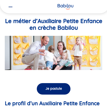
Vous
Accueil
Travailler chez Babilou
Le métier d’Auxiliaire Petite En
êtes
ici
Le métier d’Auxiliaire Petite Enfance
en crèche Babilou
Je postule
Le profil d’un Auxiliaire Petite Enfance