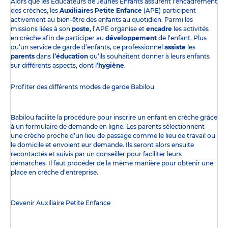
Alors que les Éducateurs de Jeunes Enfants assurent l’encadrement
des crèches, les
Auxiliaires Petite Enfance
(APE) participent
activement au bien-être des enfants au quotidien. Parmi les
missions liées à son
poste
, l’APE organise et
encadre
les activités
en crèche afin de participer au
développement
de l‘enfant. Plus
qu’un service de garde d’enfants, ce professionnel
assiste
les
parents
dans
l’éducation
qu’ils souhaitent donner à leurs enfants
sur différents aspects, dont l’
hygiène
.
Profiter des
différents modes de garde
Babilou
Babilou facilite la procédure pour inscrire un enfant en crèche grâce
à un formulaire de demande en ligne. Les parents sélectionnent
une crèche proche d’un lieu de passage comme le lieu de travail ou
le domicile et envoient eur demande. Ils seront alors ensuite
recontactés et suivis par un conseiller pour faciliter leurs
démarches. Il faut procéder de la même manière pour obtenir une
place en crèche d’entreprise.
Devenir Auxiliaire Petite Enfance