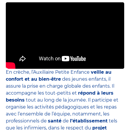
En crèche, l’Auxiliaire Petite Enfance
veille au
confort et au bien-être
des jeunes enfants, il
assure la prise en charge globale des enfants. Il
accompagne les tout-petits et
répond à leurs
besoins
tout au long de la journée. Il participe et
organise les activités pédagogiques et les repas
avec l’ensemble de l’équipe, notamment, les
professionnels de
santé
de
l’établissement
tels
que les infirmiers, dans le respect du
projet