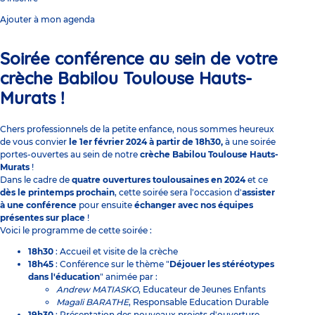
Ajouter à mon agenda
Soirée conférence au sein de votre
crèche Babilou Toulouse Hauts-
Murats !
Chers professionnels de la petite enfance, nous sommes heureux
de vous convier
le 1er février 2024 à partir de 18h30,
à une soirée
portes-ouvertes au sein de notre
crèche Babilou Toulouse Hauts-
Murats
!
Dans le cadre de
quatre ouvertures toulousaines en 2024
et ce
dès le printemps prochain
, cette soirée sera l'occasion d'
assister
à une conférence
pour ensuite
échanger avec nos équipes
présentes sur place
!
Voici le programme de cette soirée :
18h30
: Accueil et visite de la crèche
18h45
: Conférence sur le thème "
Déjouer les stéréotypes
dans l'éducation
" animée par :
Andrew MATIASKO
, Educateur de Jeunes Enfants
Magali BARATHE
, Responsable Education Durable
19h30
: Présentation des nouveaux projets d'ouverture