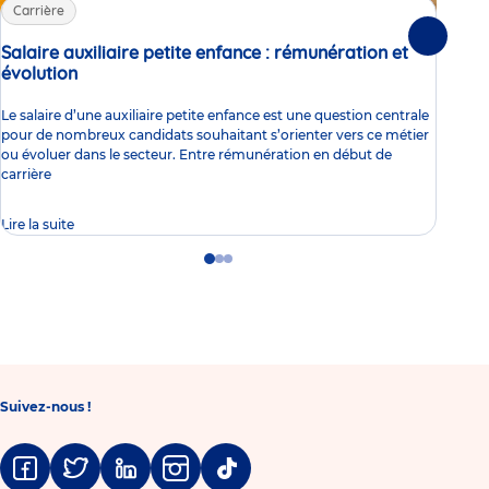
Carrière
Ca
Suivante
Salaire auxiliaire petite enfance : rémunération et
Sal
évolution
Article
Trav
Parm
Le salaire d’une auxiliaire petite enfance est une question centrale
occu
pour de nombreux candidats souhaitant s’orienter vers ce métier
de
ou évoluer dans le secteur. Entre rémunération en début de
carrière
Lire la suite
Lire 
Go
Go
Go
to
to
to
slide
slide
slide
1
2
3
Suivez-nous !
Facebook
Twitter
Linkedin
Instagram
Tiktok