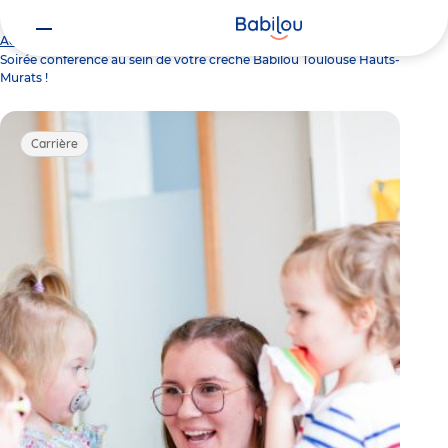
Vous
Accueil
Actualités
êtes
Soirée conférence au sein de votre crèche Babilou Toulouse Hauts-
ici
Murats !
Carrière