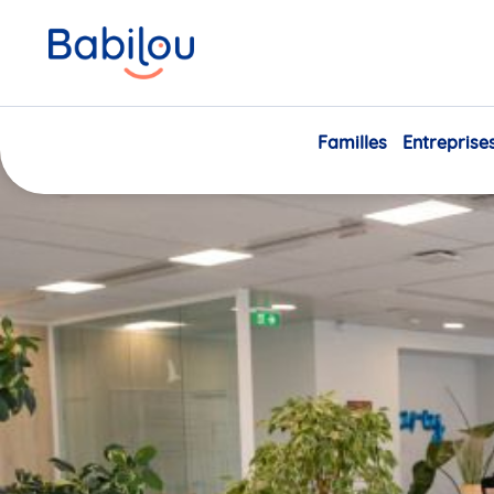
Vous
Accueil
Actualités
Rencontrons-nous au salon digital Hello Handica
êtes
ici
Familles
Entreprise
Carrière