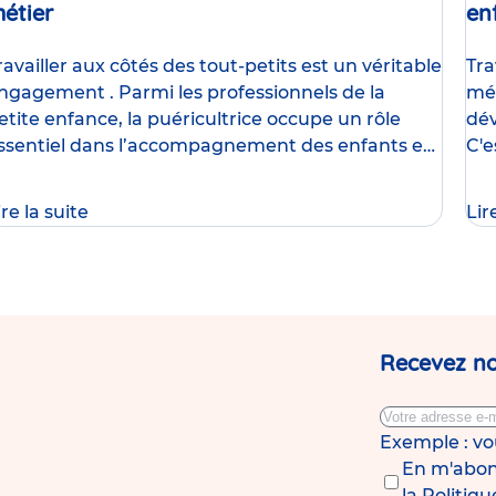
étier
Article
en
ravailler aux côtés des tout-petits est un véritable
Tra
ngagement . Parmi les professionnels de la
mét
etite enfance, la puéricultrice occupe un rôle
dév
ssentiel dans l’accompagnement des enfants et
C'e
e
uni
ire la suite
Lir
Recevez no
Exemple : v
En m'abonn
la
Politiqu