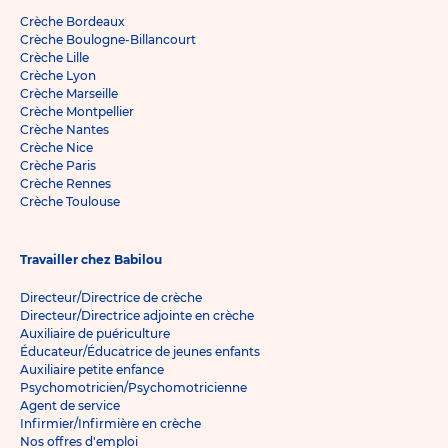
Crèche Bordeaux
Crèche Boulogne-Billancourt
Crèche Lille
Crèche Lyon
Crèche Marseille
Crèche Montpellier
Crèche Nantes
Crèche Nice
Crèche Paris
Crèche Rennes
Crèche Toulouse
Travailler chez Babilou
Directeur/Directrice de crèche
Directeur/Directrice adjointe en crèche
Auxiliaire de puériculture
Éducateur/Éducatrice de jeunes enfants
Auxiliaire petite enfance
Psychomotricien/Psychomotricienne
Agent de service
Infirmier/Infirmière en crèche
Nos offres d'emploi