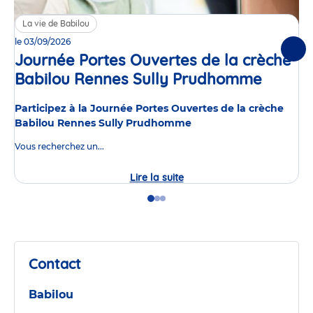
La vie de Babilou
le 03/09/2026
Suiv
Journée Portes Ouvertes de la crèche
Babilou Rennes Sully Prudhomme
Événe
Participez à la Journée Portes Ouvertes de la crèche
Babilou Rennes Sully Prudhomme
Vous recherchez un...
Lire la suite
Journée
Portes
Ouvertes
Go
Go
Go
de
to
to
to
la
slide
slide
slide
crèche
1
2
3
Babilou
Rennes
Contact
Sully
Prudhomme
Babilou