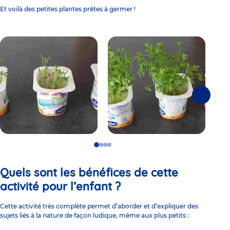
Et voilà des petites plantes prêtes à germer !
Suivante
Go
Go
Go
Go
to
to
to
to
slide
slide
slide
slide
Quels sont les bénéfices de cette
1
2
3
4
activité pour l’enfant ?
Cette activité très complète permet d’aborder et d’expliquer des
sujets liés à la nature de façon ludique, même aux plus petits :