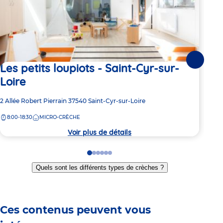
Suivante
Les petits loupiots - Saint-Cyr-sur-
La
Loire
Cy
Adresse
2 Allée Robert Pierrain
37540
Saint-Cyr-sur-Loire
Adre
35 R
de
de
8:00-18:30
MICRO-CRÈCHE
5:
la
la
crèche
crèc
Voir plus de détails
Go
Go
Go
Go
Go
Go
to
to
to
to
to
to
Quels sont les différents types de crèches ?
slide
slide
slide
slide
slide
slide
1
2
3
4
5
6
Ces contenus peuvent vous