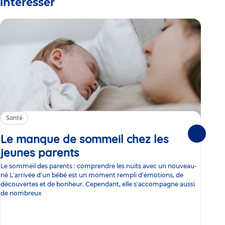
intéresser
Santé
Sa
Le manque de sommeil chez les
Gr
Suivante
jeunes parents
Article
co
Le sommeil des parents : comprendre les nuits avec un nouveau-
Les 
né L'arrivée d'un bébé est un moment rempli d'émotions, de
les 
découvertes et de bonheur. Cependant, elle s'accompagne aussi
l'es
de nombreux
gast