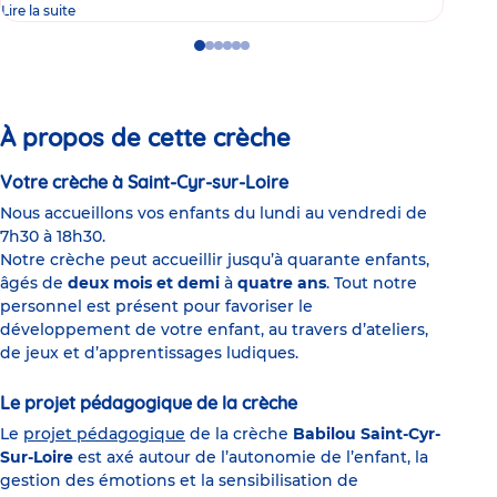
Lire la suite
Lire 
Go
Go
Go
Go
Go
Go
to
to
to
to
to
to
slide
slide
slide
slide
slide
slide
1
2
3
4
5
6
À propos de cette crèche
Votre crèche à Saint-Cyr-sur-Loire
Nous accueillons vos enfants du lundi au vendredi de
7h30 à 18h30.
Notre crèche peut accueillir jusqu’à quarante enfants,
âgés de
deux mois et demi
à
quatre ans
. Tout notre
personnel est présent pour favoriser le
développement de votre enfant, au travers d’ateliers,
de jeux et d’apprentissages ludiques.
Le projet pédagogique de la crèche
Le
projet pédagogique
de la crèche
Babilou Saint-Cyr-
Sur-Loire
est axé autour de l’autonomie de l’enfant, la
gestion des émotions et la sensibilisation de