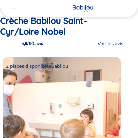
Vous
Accueil
Babilou Saint-Cyr/Loire Nobel
êtes
ici
Crèche Babilou Saint-
Cyr/Loire Nobel
Voir les avis
4,5/5
-
2 avis
2 places disponibles
Babilou