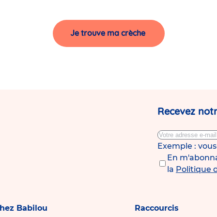
Je trouve ma crèche
Recevez notr
Exemple : vou
En m'abonnan
la
Politique 
chez Babilou
Raccourcis