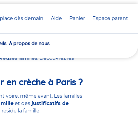
place dès demain
Aide
Panier
crèche(s)
Espace parent
n crèche à Paris
sélectionnée(s)
ils
À propos de nous
reuses familles. Découvrez les
er en crèche à Paris ?
t voire, même avant. Les familles
amille
et des
justificatifs de
éside la famille.