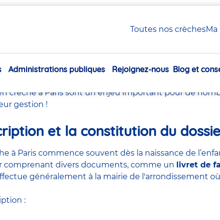
e à Paris ?
Toutes nos crèches
Ma 
rées les listes d'attente e
?
s
Administrations publiques
Rejoignez-nous
Blog et conse
Navigation
principale
 en crèche à Paris sont un enjeu important pour de nomb
eur gestion !
ription et la constitution du dossi
he à Paris
commence souvent dès la naissance de l’enfan
sier comprenant divers documents, comme un
livret de f
effectue généralement à la mairie de l'arrondissement où r
ption :