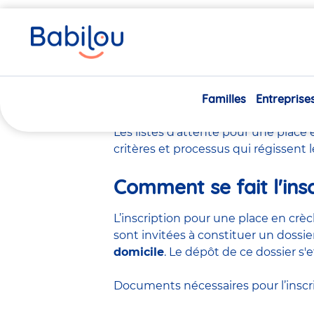
Vous
Accueil
Comment sont gérées les listes d'attente en crèch
êtes
ici
Comment sont gé
Familles
Entreprise
Les listes d'attente pour une place
critères et processus qui régissent l
Comment se fait l'insc
L’inscription pour une place en
crèc
sont invitées à constituer un dos
domicile
. Le dépôt de ce dossier s'
Documents nécessaires pour l’inscri