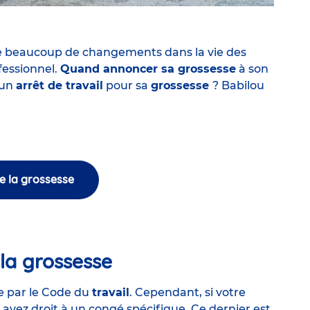
e beaucoup de changements dans la vie des
fessionnel.
Quand annoncer sa grossesse
à son
 un
arrêt de travail
pour sa
grossesse
? Babilou
e la grossesse
 la grossesse
ée par le Code du
travail
. Cependant, si votre
avez droit à un congé spécifique. Ce dernier est