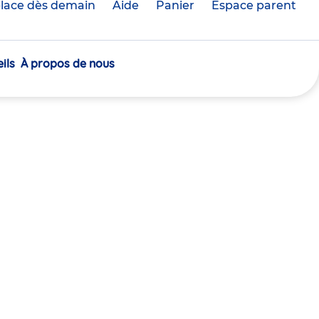
lace dès demain
Aide
Panier
crèche(s)
Espace parent
sélectionnée(s)
ils
À propos de nous