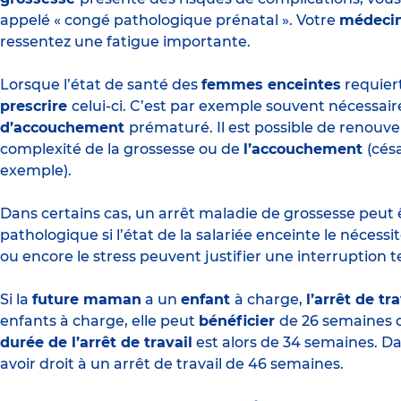
appelé « congé pathologique prénatal ». Votre
médeci
ressentez une fatigue importante.
Lorsque l’état de santé des
femmes enceintes
requier
prescrire
celui-ci. C’est par exemple souvent nécessai
d’accouchement
prématuré. Il est possible de renouv
complexité de la grossesse ou de
l’accouchement
(cés
exemple).
Dans certains cas, un arrêt maladie de grossesse peu
pathologique si l’état de la salariée enceinte le nécessi
ou encore le stress peuvent justifier une interruption t
Si la
future maman
a un
enfant
à charge,
l’arrêt de tra
enfants à charge, elle peut
bénéficier
de 26 semaines d’
durée de l’arrêt de travail
est alors de 34 semaines. Dan
avoir droit à un arrêt de travail de 46 semaines.