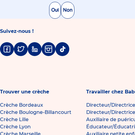
Oui
Non
Suivez-nous !
Facebook
Twitter
Linkedin
Instagram
Tiktok
Trouver une crèche
Travailler chez Bab
Crèche Bordeaux
Directeur/Directric
Crèche Boulogne-Billancourt
Directeur/Directric
Crèche Lille
Auxiliaire de puéric
Crèche Lyon
Éducateur/Éducatri
Crèche Marseille
Auxiliaire petite en