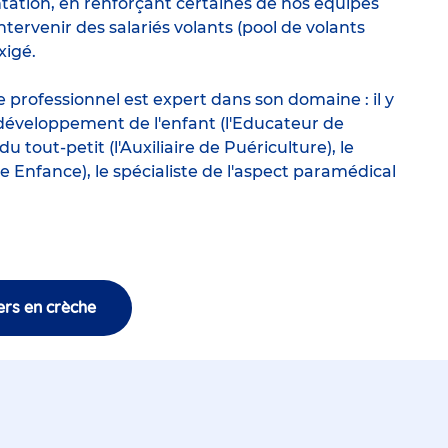
tation, en renforçant certaines de nos équipes
tervenir des salariés volants (pool de volants
xigé.
 professionnel est expert dans son domaine : il y
développement de l'enfant (l'
Educateur de
du tout-petit (l'
Auxiliaire de Puériculture
), le
ite Enfance
), le spécialiste de l'aspect paramédical
ers en crèche