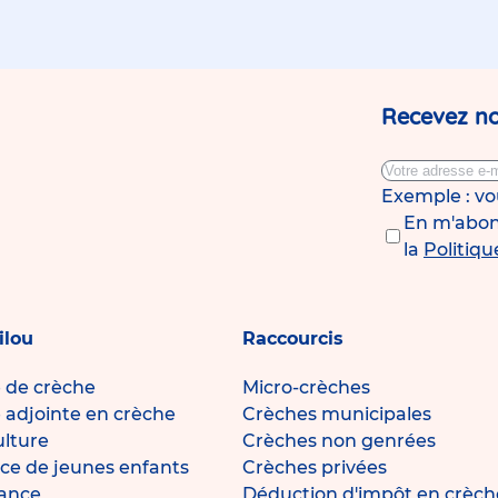
Recevez no
Exemple : v
En m'abonn
la
Politiqu
ilou
Raccourcis
e de crèche
Micro-crèches
e adjointe en crèche
Crèches municipales
ulture
Crèches non genrées
ce de jeunes enfants
Crèches privées
fance
Déduction d'impôt en crèch