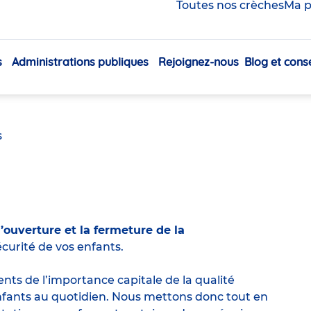
Toutes nos crèches
Ma p
ement en crèche ?
s
Administrations publiques
Rejoignez-nous
Blog et conse
Navigation
s, le minimum légal d’encadrement exigé est le
principale
s
ouverture et la fermeture de la
curité de vos enfants.
ts de l’importance capitale de la qualité
enfants au quotidien. Nous mettons donc tout en