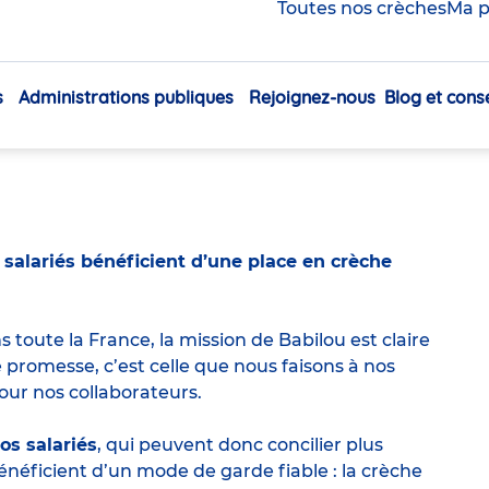
Toutes nos crèches
Ma p
ls eux-mêmes la
ace en crèche dans les
s
Administrations publiques
Rejoignez-nous
Blog et conse
Navigation
principale
 salariés bénéficient d’une place en crèche
 toute la France, la mission de Babilou est claire
 promesse, c’est celle que nous faisons à nos
our nos collaborateurs.
os salariés
, qui peuvent donc concilier plus
 bénéficient d’un mode de garde fiable :
la crèche