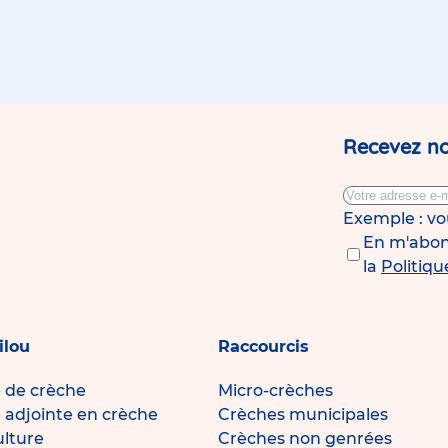
Recevez no
Exemple : v
En m'abonn
la
Politiqu
ilou
Raccourcis
e de crèche
Micro-crèches
e adjointe en crèche
Crèches municipales
ulture
Crèches non genrées