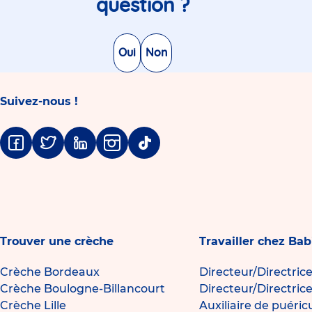
question ?
Oui
Non
Suivez-nous !
Facebook
Twitter
Linkedin
Instagram
Tiktok
Trouver une crèche
Travailler chez Bab
Crèche Bordeaux
Directeur/Directric
Crèche Boulogne-Billancourt
Directeur/Directric
Crèche Lille
Auxiliaire de puéric