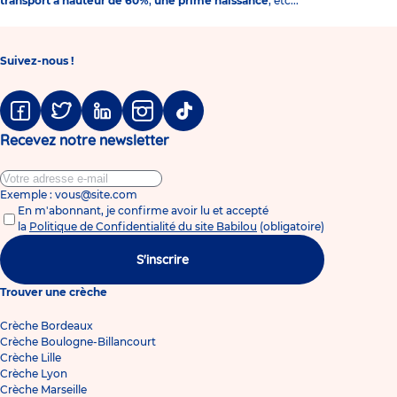
transport à hauteur de 60%
,
une prime naissance
, etc...
Suivez-nous !
Facebook
Twitter
Linkedin
Instagram
Tiktok
Recevez notre newsletter
Exemple : vous@site.com
En m'abonnant, je confirme avoir lu et accepté
la
Politique de Confidentialité du site Babilou
(obligatoire)
S'inscrire
Trouver une crèche
Crèche Bordeaux
Crèche Boulogne-Billancourt
Crèche Lille
Crèche Lyon
Crèche Marseille