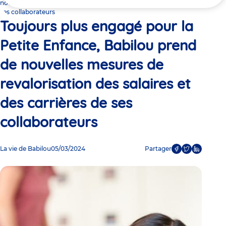
ici
nouvelles mesures de revalorisation des salaires et des carrières de
ses collaborateurs
Toujours plus engagé pour la
Petite Enfance, Babilou prend
de nouvelles mesures de
revalorisation des salaires et
des carrières de ses
collaborateurs
La vie de Babilou
05/03/2024
Partager