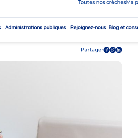
 pour enfants : les
Toutes nos crèches
Ma p
s Babilou vous
s
Administrations publiques
Rejoignez-nous
Blog et conse
 cœur
Navigation
principale
Partager