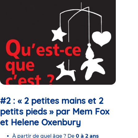
#2 : « 2 petites mains et 2
petits pieds » par Mem Fox
et Helene Oxenbury
À partir de quel âge ? De
0 à 2 ans