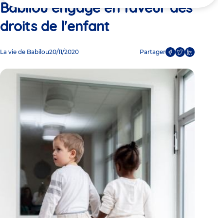
ici
Babilou engagé en faveur des
droits de l'enfant
La vie de Babilou
20/11/2020
Partager