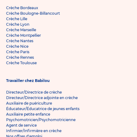
Crèche Bordeaux
Crèche Boulogne-Billancourt
Crèche Lille
Crèche Lyon
Crèche Marseille
Crèche Montpellier
Crèche Nantes
Crèche Nice
Crèche Paris
Crèche Rennes
Crèche Toulouse
Travailler chez Babilou
Directeur/Directrice de crèche
Directeur/Directrice adjointe en crèche
Auxiliaire de puériculture
Éducateur/Éducatrice de jeunes enfants
Auxiliaire petite enfance
Psychomotricien/Psychomotricienne
Agent de service
Infirmier/Infirmière en crèche
Nos offres d'emploi