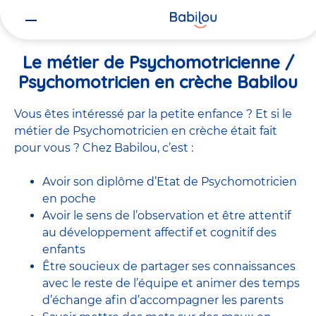
Vous
Accueil
Travailler chez Babilou
Le métier de Psychomotricienne
êtes
ici
Le métier de Psychomotricienne /
Psychomotricien en crèche Babilou
Vous êtes intéressé par la petite enfance ? Et si le
métier de Psychomotricien en crèche était fait
pour vous ? Chez Babilou, c’est :
Avoir son diplôme d’Etat de Psychomotricien
en poche
Avoir le sens de l’observation et être attentif
au développement affectif et cognitif des
enfants
Être soucieux de partager ses connaissances
avec le reste de l’équipe et animer des temps
d’échange afin d’accompagner les parents