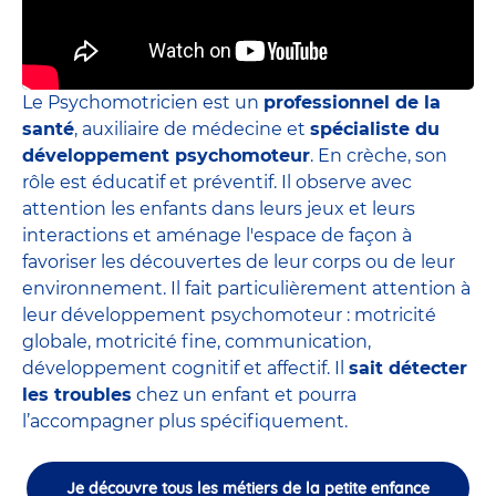
Le Psychomotricien est un
professionnel de la
santé
, auxiliaire de médecine et
spécialiste du
développement psychomoteur
. En crèche, son
rôle est éducatif et préventif. Il observe avec
attention les enfants dans leurs jeux et leurs
interactions et aménage l'espace de façon à
favoriser les découvertes de leur corps ou de leur
environnement. Il fait particulièrement attention à
leur développement psychomoteur : motricité
globale, motricité fine, communication,
développement cognitif et affectif. Il
sait détecter
les troubles
chez un enfant et pourra
l’accompagner plus spécifiquement.
Je découvre tous les métiers de la petite enfance