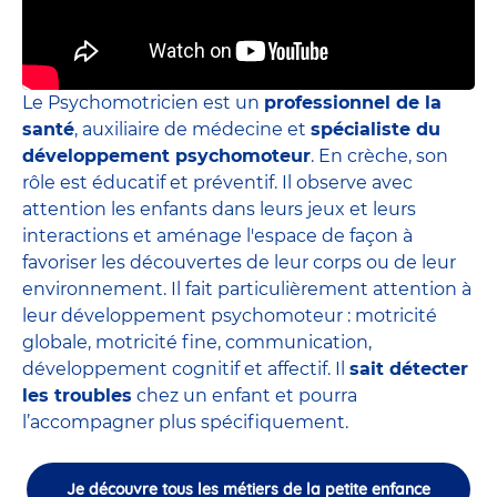
Le Psychomotricien est un
professionnel de la
santé
, auxiliaire de médecine et
spécialiste du
développement psychomoteur
. En crèche, son
rôle est éducatif et préventif. Il observe avec
attention les enfants dans leurs jeux et leurs
interactions et aménage l'espace de façon à
favoriser les découvertes de leur corps ou de leur
environnement. Il fait particulièrement attention à
leur développement psychomoteur : motricité
globale, motricité fine, communication,
développement cognitif et affectif. Il
sait détecter
les troubles
chez un enfant et pourra
l’accompagner plus spécifiquement.
Je découvre tous les métiers de la petite enfance