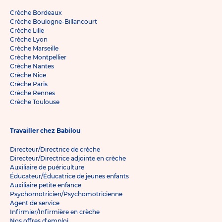
Crèche Bordeaux
Crèche Boulogne-Billancourt
Crèche Lille
Crèche Lyon
Crèche Marseille
Crèche Montpellier
Crèche Nantes
Crèche Nice
Crèche Paris
Crèche Rennes
Crèche Toulouse
Travailler chez Babilou
Directeur/Directrice de crèche
Directeur/Directrice adjointe en crèche
Auxiliaire de puériculture
Éducateur/Éducatrice de jeunes enfants
Auxiliaire petite enfance
Psychomotricien/Psychomotricienne
Agent de service
Infirmier/Infirmière en crèche
Nos offres d'emploi