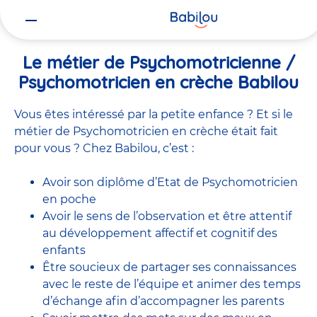
Vous
Accueil
Travailler chez Babilou
Le métier de Psychomotricienne
êtes
ici
Le métier de Psychomotricienne /
Psychomotricien en crèche Babilou
Vous êtes intéressé par la petite enfance ? Et si le
métier de Psychomotricien en crèche était fait
pour vous ? Chez Babilou, c’est :
Avoir son diplôme d’Etat de Psychomotricien
en poche
Avoir le sens de l’observation et être attentif
au développement affectif et cognitif des
enfants
Être soucieux de partager ses connaissances
avec le reste de l’équipe et animer des temps
d’échange afin d’accompagner les parents