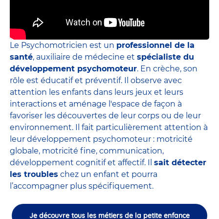
Le Psychomotricien est un
professionnel de la
santé
, auxiliaire de médecine et
spécialiste du
développement psychomoteur
. En crèche, son
rôle est éducatif et préventif. Il observe avec
attention les enfants dans leurs jeux et leurs
interactions et aménage l'espace de façon à
favoriser les découvertes de leur corps ou de leur
environnement. Il fait particulièrement attention à
leur développement psychomoteur : motricité
globale, motricité fine, communication,
développement cognitif et affectif. Il
sait détecter
les troubles
chez un enfant et pourra
l’accompagner plus spécifiquement.
Je découvre tous les métiers de la petite enfance