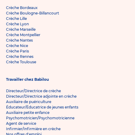
Crèche Bordeaux
Crèche Boulogne-Billancourt
Crèche Lille
Crèche Lyon
Crèche Marseille
Crèche Montpellier
Crèche Nantes
Crèche Nice
Crèche Paris
Crèche Rennes
Crèche Toulouse
Travailler chez Babilou
Directeur/Directrice de crèche
Directeur/Directrice adjointe en crèche
Auxiliaire de puériculture
Éducateur/Éducatrice de jeunes enfants
Auxiliaire petite enfance
Psychomotricien/Psychomotricienne
Agent de service
Infirmier/Infirmière en crèche
Nos offres d'emploi