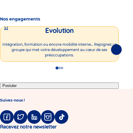
Nos engagements
Evolution
Intégration, formation ou encore mobilité interne… Rejoignez un
Vous
groupe qui met votre développement au cœur de ses
plu
Suivante
préoccupations.
Go
Go
Go
to
to
to
slide
slide
slide
1
2
3
Postuler
Suivez-nous !
Facebook
Twitter
Linkedin
Instagram
Tiktok
Recevez notre newsletter