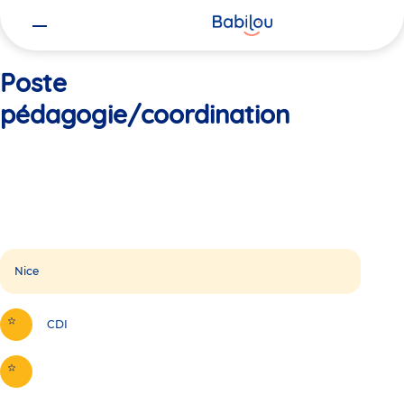
Vous
Accueil
Poste pédagogie/coordination
êtes
ici
Poste
pédagogie/coordination
Nice
CDI