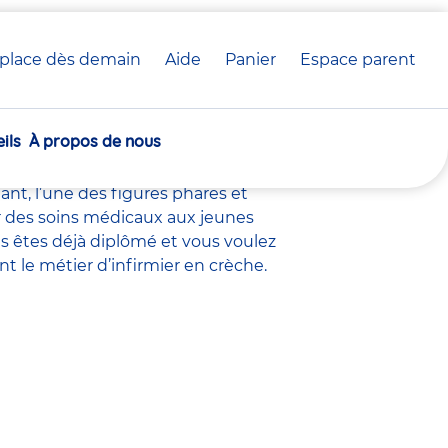
place dès demain
Aide
Panier
crèche(s)
Espace parent
rèche Babilou
sélectionnée(s)
ils
À propos de nous
 crèche
, le
directeur adjoint
,
nt éducatif petite enfance
,
nt, l’une des figures phares et
uer des soins médicaux aux jeunes
s êtes déjà diplômé et vous voulez
nt le métier d’infirmier en crèche.