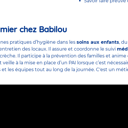
Savoir faire preuve
rmier chez Babilou
nes pratiques d’hygiène dans les
soins aux enfants
, d
’entretien des locaux. Il assure et coordonne le suivi
méd
crèche. Il participe à la prévention des familles et ani
veille à la mise en place d’un PAI lorsque c’est nécessai
s et
les équipes
tout au long de la journée. C'est un métier