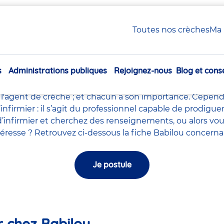
 / Infirmier en crèche Babilou
Toutes nos crèches
Ma 
Infirmière / Infirmier en c
s
Administrations publiques
Rejoignez-nous
Blog et conse
le milieu de la petite enfance tels que le
directeur de la
Navigation
ychomotricien
,
l'auxiliaires de puériculture
,
l'accompagna
principale
l'agent de crèche
; et chacun a son importance. Cependa
l’infirmier : il s’agit du professionnel capable de prodig
’infirmier et cherchez des renseignements, ou alors vou
intéresse ? Retrouvez ci-dessous la fiche Babilou concerna
Je postule
er chez Babilou