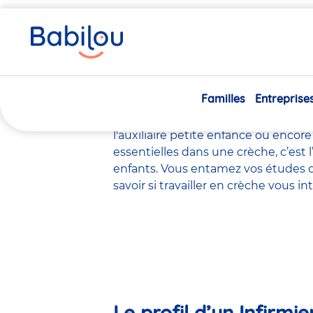
Vous
Accueil
Travailler chez Babilou
Le métier d’Infirmière
êtes
ici
Le métier d’
Familles
Entreprise
Il existe de
nombreux métiers
dans 
l'éducateur de jeunes enfants
, le
ps
l'auxiliaire petite enfance
ou encore
essentielles dans une crèche, c’est 
enfants. Vous entamez vos études d
savoir si travailler en crèche vous 
Le profil d’un Infirmi