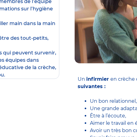
x membres de l’équipe
rmations sur l’hygiène
ailler main dans la main
être des tout-petits,
s qui peuvent survenir,
les équipes dans
éducative de la crèche,
ou.
Un
infirmier
en crèche 
suivantes :
Un bon relationnel,
Une grande adaptab
Être à l’écoute,
Aimer le travail en 
Avoir un très bon c