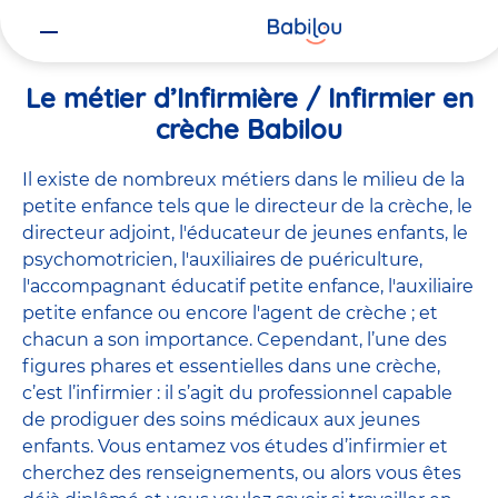
Vous
Accueil
Travailler chez Babilou
Le métier d’Infirmière / Infirmie
êtes
ici
Le métier d’Infirmière / Infirmier en
crèche Babilou
Il existe de
nombreux métiers
dans le milieu de la
petite enfance tels que le
directeur de la crèche
, le
directeur adjoint
,
l'éducateur de jeunes enfants
, le
psychomotricien
,
l'auxiliaires de puériculture
,
l'accompagnant éducatif petite enfance
,
l'auxiliaire
petite enfance
ou encore
l'agent de crèche
; et
chacun a son importance. Cependant, l’une des
figures phares et essentielles dans une crèche,
c’est l’infirmier : il s’agit du professionnel capable
de prodiguer des soins médicaux aux jeunes
enfants. Vous entamez vos études d’infirmier et
cherchez des renseignements, ou alors vous êtes