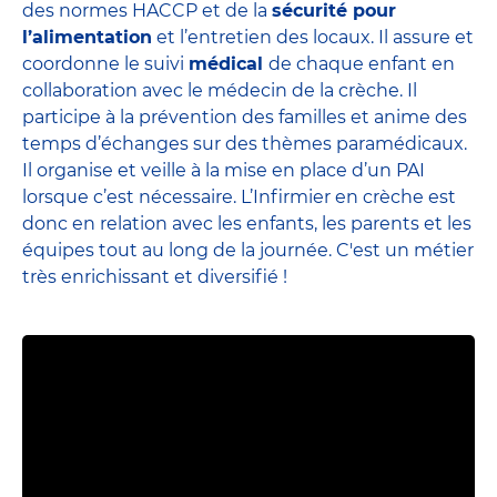
des normes HACCP et de la
sécurité pour
l’alimentation
et l’entretien des locaux. Il assure et
coordonne le suivi
médical
de chaque enfant en
collaboration avec le médecin de la crèche. Il
participe à la prévention des familles et anime des
temps d’échanges sur des thèmes paramédicaux.
Il organise et veille à la mise en place d’un PAI
lorsque c’est nécessaire. L’Infirmier en crèche est
donc en relation avec les enfants, les parents et
les
équipes
tout au long de la journée. C'est un métier
très enrichissant et diversifié !