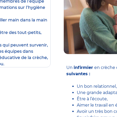
x membres de l’équipe
rmations sur l’hygiène
ailler main dans la main
être des tout-petits,
s qui peuvent survenir,
les équipes dans
éducative de la crèche,
ou.
Un
infirmier
en crèche 
suivantes :
Un bon relationnel,
Une grande adaptab
Être à l’écoute,
Aimer le travail en 
Avoir un très bon c