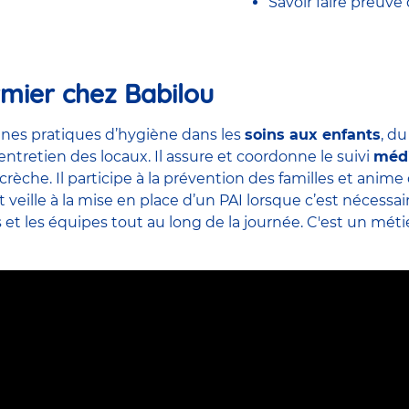
Savoir faire preuve
rmier chez Babilou
nes pratiques d’hygiène dans les
soins aux enfants
, d
’entretien des locaux. Il assure et coordonne le suivi
méd
crèche. Il participe à la prévention des familles et ani
veille à la mise en place d’un PAI lorsque c’est nécessai
s et
les équipes
tout au long de la journée. C'est un métier