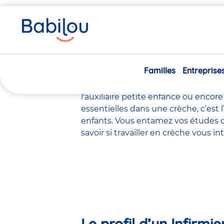
Vous
Accueil
Travailler chez Babilou
Le métier d’Infirmière
êtes
ici
Le métier d’
Familles
Entreprise
Il existe de
nombreux métiers
dans 
l'éducateur de jeunes enfants
, le
ps
l'auxiliaire petite enfance
ou encore
essentielles dans une crèche, c’est 
enfants. Vous entamez vos études d
savoir si travailler en crèche vous 
Le profil d’un Infirmi