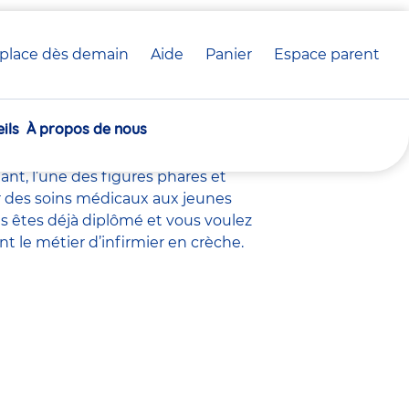
place dès demain
Aide
Panier
crèche(s)
Espace parent
rèche Babilou
sélectionnée(s)
ils
À propos de nous
 crèche
, le
directeur adjoint
,
nt éducatif petite enfance
,
nt, l’une des figures phares et
uer des soins médicaux aux jeunes
s êtes déjà diplômé et vous voulez
nt le métier d’infirmier en crèche.