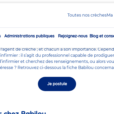
 / Infirmier en crèche Babilou
Toutes nos crèches
Ma 
Infirmière / Infirmier en c
s
Administrations publiques
Rejoignez-nous
Blog et conse
le milieu de la petite enfance tels que le
directeur de la
Navigation
ychomotricien
,
l'auxiliaires de puériculture
,
l'accompagna
principale
l'agent de crèche
; et chacun a son importance. Cependa
l’infirmier : il s’agit du professionnel capable de prodig
’infirmier et cherchez des renseignements, ou alors vou
intéresse ? Retrouvez ci-dessous la fiche Babilou concerna
Je postule
er chez Babilou