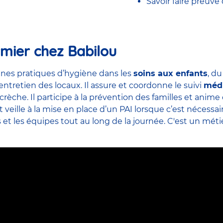
Savoir faire preuve
rmier chez Babilou
nes pratiques d’hygiène dans les
soins aux enfants
, d
’entretien des locaux. Il assure et coordonne le suivi
méd
crèche. Il participe à la prévention des familles et ani
veille à la mise en place d’un PAI lorsque c’est nécessai
s et
les équipes
tout au long de la journée. C'est un métier