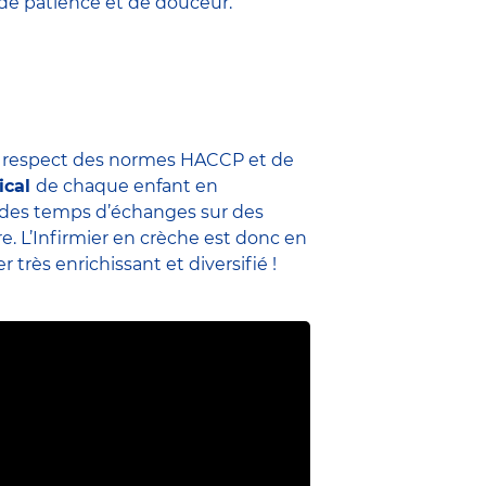
 de patience et de douceur.
u respect des normes HACCP et de
ical
de chaque enfant en
me des temps d’échanges sur des
re. L’Infirmier en crèche est donc en
 très enrichissant et diversifié !