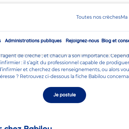
 / Infirmier en crèche Babilou
Toutes nos crèches
Ma 
Infirmière / Infirmier en c
s
Administrations publiques
Rejoignez-nous
Blog et conse
le milieu de la petite enfance tels que le
directeur de la
Navigation
ychomotricien
,
l'auxiliaires de puériculture
,
l'accompagna
principale
l'agent de crèche
; et chacun a son importance. Cependa
l’infirmier : il s’agit du professionnel capable de prodig
’infirmier et cherchez des renseignements, ou alors vou
intéresse ? Retrouvez ci-dessous la fiche Babilou concerna
Je postule
er chez Babilou