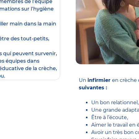
x membres de l’équipe
rmations sur l’hygiène
ailler main dans la main
être des tout-petits,
s qui peuvent survenir,
les équipes dans
éducative de la crèche,
ou.
Un
infirmier
en crèche 
suivantes :
Un bon relationnel,
Une grande adaptab
Être à l’écoute,
Aimer le travail en 
Avoir un très bon c