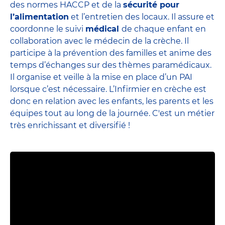
des normes HACCP et de la
sécurité pour
l’alimentation
et l’entretien des locaux. Il assure et
coordonne le suivi
médical
de chaque enfant en
collaboration avec le médecin de la crèche. Il
participe à la prévention des familles et anime des
temps d’échanges sur des thèmes paramédicaux.
Il organise et veille à la mise en place d’un PAI
lorsque c’est nécessaire. L’Infirmier en crèche est
donc en relation avec les enfants, les parents et
les
équipes
tout au long de la journée. C'est un métier
très enrichissant et diversifié !