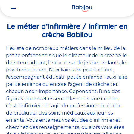
Vous
Accueil
Travailler chez Babilou
Le métier d’Infirmière / Infirmie
êtes
ici
Le métier d’Infirmière / Infirmier en
crèche Babilou
Il existe de
nombreux métiers
dans le milieu de la
petite enfance tels que le
directeur de la crèche
, le
directeur adjoint
,
l'éducateur de jeunes enfants
, le
psychomotricien
,
l'auxiliaires de puériculture
,
l'accompagnant éducatif petite enfance
,
l'auxiliaire
petite enfance
ou encore
l'agent de crèche
; et
chacun a son importance. Cependant, l’une des
figures phares et essentielles dans une crèche,
c’est l’infirmier : il s’agit du professionnel capable
de prodiguer des soins médicaux aux jeunes
enfants. Vous entamez vos études d’infirmier et
cherchez des renseignements, ou alors vous êtes