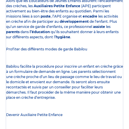
Alors que les Éducateurs de Jeunes Enfants assurent l’encadrement
des crèches, les
Auxiliaires Petite Enfance
(APE) participent
activement au bien-être des enfants au quotidien. Parmi les
missions liées à son
poste
, l’APE organise et
encadre
les activités
en crèche afin de participer au
développement
de l‘enfant. Plus
qu’un service de garde d’enfants, ce professionnel
assiste
les
parents
dans
l’éducation
qu’ils souhaitent donner à leurs enfants
sur différents aspects, dont l’
hygiène
.
Profiter des
différents modes de garde
Babilou
Babilou facilite la procédure pour inscrire un enfant en crèche grâce
à un formulaire de demande en ligne. Les parents sélectionnent
une crèche proche d’un lieu de passage comme le lieu de travail ou
le domicile et envoient eur demande. Ils seront alors ensuite
recontactés et suivis par un conseiller pour faciliter leurs
démarches. Il faut procéder de la même manière pour obtenir une
place en crèche d’entreprise.
Devenir Auxiliaire Petite Enfance