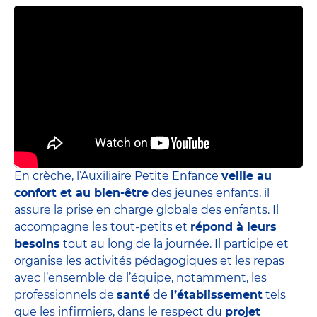
En crèche, l’Auxiliaire Petite Enfance
veille au
confort et au bien-être
des jeunes enfants, il
assure la prise en charge globale des enfants. Il
accompagne les tout-petits et
répond à leurs
besoins
tout au long de la journée. Il participe et
organise les activités pédagogiques et les repas
avec l’ensemble de l’équipe, notamment, les
professionnels de
santé
de
l’établissement
tels
que les infirmiers, dans le respect du
projet