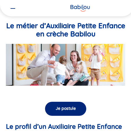
Vous
Accueil
Travailler chez Babilou
Le métier d’Auxiliaire Petite En
êtes
ici
Le métier d’Auxiliaire Petite Enfance
en crèche Babilou
Je postule
Le profil d’un Auxiliaire Petite Enfance