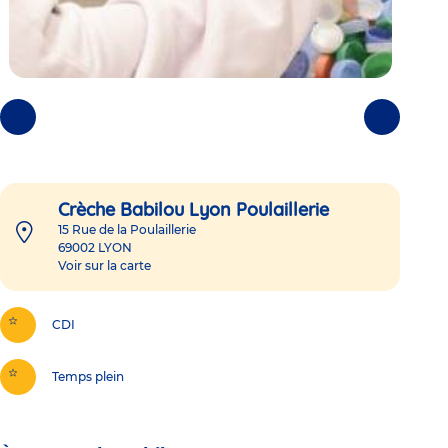
Photos
Photos
précédentes
suivantes
Crèche Babilou Lyon Poulaillerie
15 Rue de la Poulaillerie
69002
LYON
Voir sur la carte
CDI
Temps plein