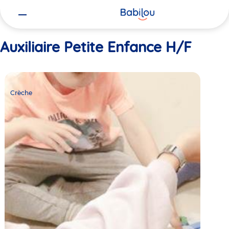
Vous
Accueil
Auxiliaire Petite Enfance H/F
êtes
ici
Auxiliaire Petite Enfance H/F
Crèche
Babilou
Crèche
Lyon
Poulaillerie