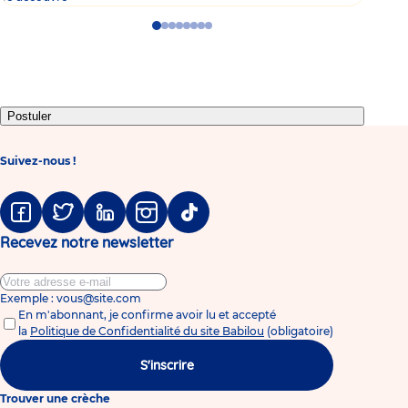
Go
Go
Go
Go
Go
Go
Go
Go
to
to
to
to
to
to
to
to
slide
slide
slide
slide
slide
slide
slide
slide
1
2
3
4
5
6
7
8
Postuler
Suivez-nous !
Facebook
Twitter
Linkedin
Instagram
Tiktok
Recevez notre newsletter
Exemple : vous@site.com
En m'abonnant, je confirme avoir lu et accepté
la
Politique de Confidentialité du site Babilou
(obligatoire)
S'inscrire
Trouver une crèche