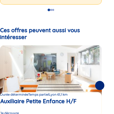
Go
Go
Go
to
to
to
slide
slide
slide
1
2
3
Ces offres peuvent aussi vous
intéresser
Suivante
Durée déterminée
Temps partiel
Lyon 6
1,1 km
Duré
Auxiliaire Petite Enfance H/F
Au
Je découvre
Je d