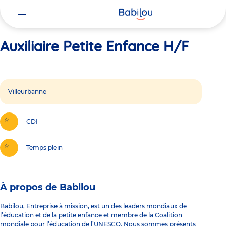
Vous
Accueil
Auxiliaire Petite Enfance H/F
êtes
ici
Auxiliaire Petite Enfance H/F
Villeurbanne
CDI
Temps plein
À propos de Babilou
Babilou, Entreprise à mission, est un des leaders mondiaux de
l’éducation et de la petite enfance et membre de la Coalition
mondiale pour l’éducation de l’UNESCO. Nous sommes présents