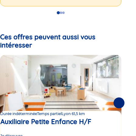
Go
Go
Go
to
to
to
slide
slide
slide
1
2
3
Ces offres peuvent aussi vous
intéresser
Suivante
Durée indéterminée
Temps partiel
Lyon 6
1,5 km
Dur
Auxiliaire Petite Enfance H/F
Au
Je découvre
Je d