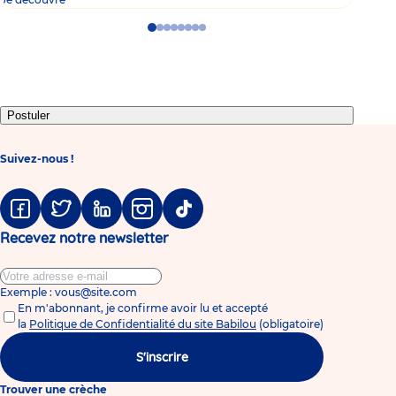
Go
Go
Go
Go
Go
Go
Go
Go
to
to
to
to
to
to
to
to
slide
slide
slide
slide
slide
slide
slide
slide
1
2
3
4
5
6
7
8
Postuler
Suivez-nous !
Facebook
Twitter
Linkedin
Instagram
Tiktok
Recevez notre newsletter
Exemple : vous@site.com
En m'abonnant, je confirme avoir lu et accepté
la
Politique de Confidentialité du site Babilou
(obligatoire)
S'inscrire
Trouver une crèche