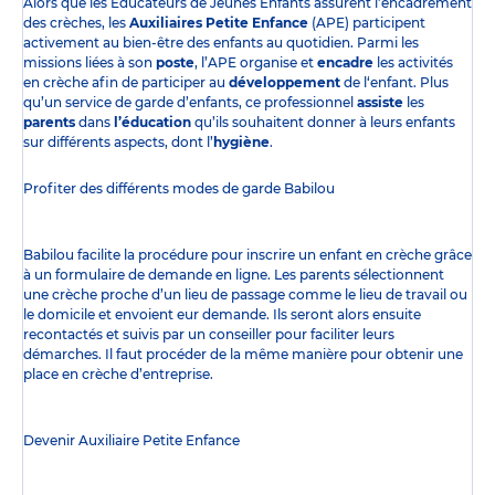
Alors que les Éducateurs de Jeunes Enfants assurent l’encadrement
des crèches, les
Auxiliaires Petite Enfance
(APE) participent
activement au bien-être des enfants au quotidien. Parmi les
missions liées à son
poste
, l’APE organise et
encadre
les activités
en crèche afin de participer au
développement
de l‘enfant. Plus
qu’un service de garde d’enfants, ce professionnel
assiste
les
parents
dans
l’éducation
qu’ils souhaitent donner à leurs enfants
sur différents aspects, dont l’
hygiène
.
Profiter des
différents modes de garde
Babilou
Babilou facilite la procédure pour inscrire un enfant en crèche grâce
à un formulaire de demande en ligne. Les parents sélectionnent
une crèche proche d’un lieu de passage comme le lieu de travail ou
le domicile et envoient eur demande. Ils seront alors ensuite
recontactés et suivis par un conseiller pour faciliter leurs
démarches. Il faut procéder de la même manière pour obtenir une
place en crèche d’entreprise.
Devenir Auxiliaire Petite Enfance