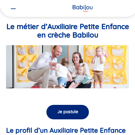
Vous
Accueil
Travailler chez Babilou
Le métier d’Auxiliaire Petite En
êtes
ici
Le métier d’Auxiliaire Petite Enfance
en crèche Babilou
Je postule
Le profil d’un Auxiliaire Petite Enfance