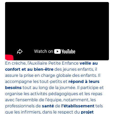
En crèche, l’Auxiliaire Petite Enfance
veille au
confort et au bien-être
des jeunes enfants, il
assure la prise en charge globale des enfants. Il
accompagne les tout-petits et
répond à leurs
besoins
tout au long de la journée. Il participe et
organise les activités pédagogiques et les repas
avec l’ensemble de l’équipe, notamment, les
professionnels de
santé
de
l’établissement
tels
que les infirmiers, dans le respect du
projet