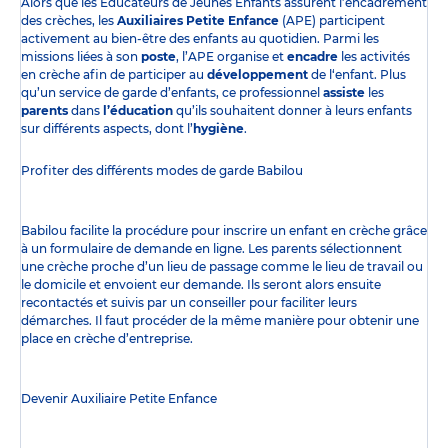
Alors que les Éducateurs de Jeunes Enfants assurent l’encadrement
des crèches, les
Auxiliaires Petite Enfance
(APE) participent
activement au bien-être des enfants au quotidien. Parmi les
missions liées à son
poste
, l’APE organise et
encadre
les activités
en crèche afin de participer au
développement
de l‘enfant. Plus
qu’un service de garde d’enfants, ce professionnel
assiste
les
parents
dans
l’éducation
qu’ils souhaitent donner à leurs enfants
sur différents aspects, dont l’
hygiène
.
Profiter des
différents modes de garde
Babilou
Babilou facilite la procédure pour inscrire un enfant en crèche grâce
à un formulaire de demande en ligne. Les parents sélectionnent
une crèche proche d’un lieu de passage comme le lieu de travail ou
le domicile et envoient eur demande. Ils seront alors ensuite
recontactés et suivis par un conseiller pour faciliter leurs
démarches. Il faut procéder de la même manière pour obtenir une
place en crèche d’entreprise.
Devenir Auxiliaire Petite Enfance