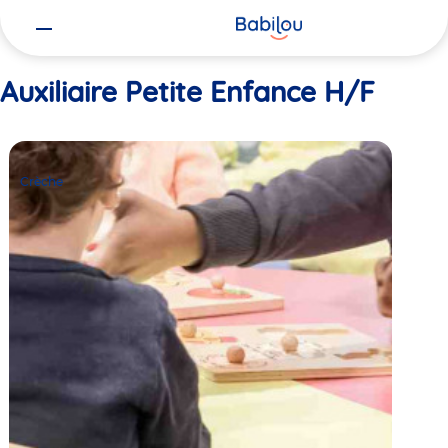
Vous
Accueil
Auxiliaire Petite Enfance H/F
êtes
ici
Auxiliaire Petite Enfance H/F
Crèche
Babilou
Crèche
Paris
Convention