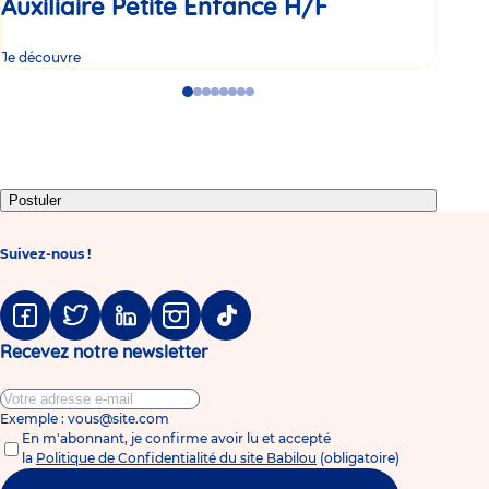
Auxiliaire Petite Enfance H/F
Au
Je découvre
Je d
Go
Go
Go
Go
Go
Go
Go
Go
to
to
to
to
to
to
to
to
slide
slide
slide
slide
slide
slide
slide
slide
1
2
3
4
5
6
7
8
Postuler
Suivez-nous !
Facebook
Twitter
Linkedin
Instagram
Tiktok
Recevez notre newsletter
Exemple : vous@site.com
En m'abonnant, je confirme avoir lu et accepté
la
Politique de Confidentialité du site Babilou
(obligatoire)