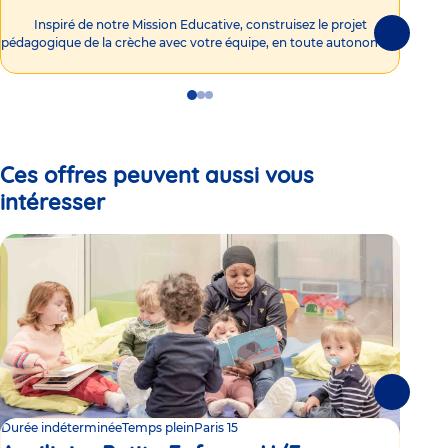
Int
Inspiré de notre Mission Educative, construisez le projet
Suivante
pédagogique de la crèche avec votre équipe, en toute autonomie !
Go
Go
Go
to
to
to
slide
slide
slide
1
2
3
Ces offres peuvent aussi vous
intéresser
Suivante
Durée indéterminée
Temps plein
Paris 15
Duré