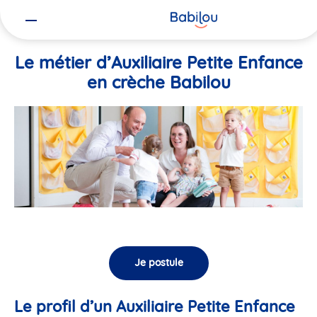
Vous
Accueil
Travailler chez Babilou
Le métier d’Auxiliaire Petite En
êtes
ici
Le métier d’Auxiliaire Petite Enfance
en crèche Babilou
Je postule
Le profil d’un Auxiliaire Petite Enfance