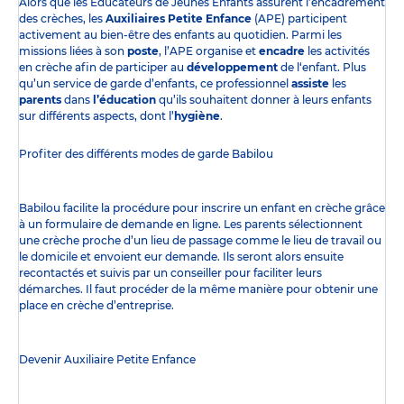
Alors que les Éducateurs de Jeunes Enfants assurent l’encadrement
des crèches, les
Auxiliaires Petite Enfance
(APE) participent
activement au bien-être des enfants au quotidien. Parmi les
missions liées à son
poste
, l’APE organise et
encadre
les activités
en crèche afin de participer au
développement
de l‘enfant. Plus
qu’un service de garde d’enfants, ce professionnel
assiste
les
parents
dans
l’éducation
qu’ils souhaitent donner à leurs enfants
sur différents aspects, dont l’
hygiène
.
Profiter des
différents modes de garde
Babilou
Babilou facilite la procédure pour inscrire un enfant en crèche grâce
à un formulaire de demande en ligne. Les parents sélectionnent
une crèche proche d’un lieu de passage comme le lieu de travail ou
le domicile et envoient eur demande. Ils seront alors ensuite
recontactés et suivis par un conseiller pour faciliter leurs
démarches. Il faut procéder de la même manière pour obtenir une
place en crèche d’entreprise.
Devenir Auxiliaire Petite Enfance