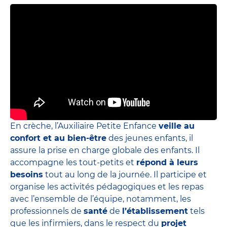
En crèche, l’Auxiliaire Petite Enfance
veille au
confort et au bien-être
des jeunes enfants, il
assure la prise en charge globale des enfants. Il
accompagne les tout-petits et
répond à leurs
besoins
tout au long de la journée. Il participe et
organise les activités pédagogiques et les repas
avec l’ensemble de l’équipe, notamment, les
professionnels de
santé
de
l’établissement
tels
que les infirmiers, dans le respect du
projet